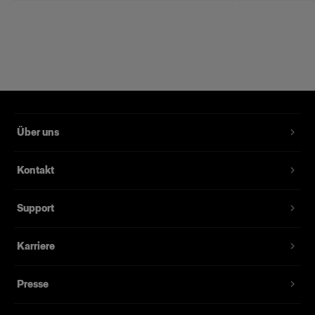
Farbcodierte Bohrungen für einen schnellen
und einfachen Aufbau.
Mit hitzebeständiger Lackierung.
Ermöglicht eine Drehung der Softbox um 360°.
Ausgelegt auf viele Jahre des täglichen
Gebrauchs.
Über uns
Kontakt
Support
Karriere
Presse