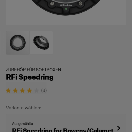
ZUBEHÖR FÜR SOFTBOXEN
RFi Speedring
(
8
)
Variante wählen:
Ausgewählte
RFi Speedring for Bowens/Calumet