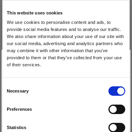
Softboxen
This website uses cookies
RFi Softbox Octa
We use cookies to personalise content and ads, to
provide social media features and to analyse our traffic.
RFi Softbox Rectangular
We also share information about your use of our site with
our social media, advertising and analytics partners who
RFi Softbox Square
may combine it with other information that you’ve
provided to them or that they’ve collected from your use
RFi Softbox Strip
of their services.
Wir
vermuten,
dass
Sie
in
Canada
ansässig
sind.
Sonstiges
Möchten Sie Ihren Standort aktualisieren?
Alle Produkte anzeigen
Consent
Necessary
Rubbercollar
Selection
Land
Locking Set Rubbercollar
Preferences
Canada
Stands and Adapters
Sprache
Statistics