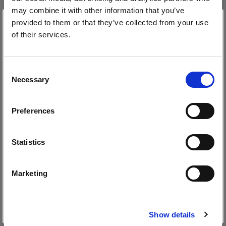
may combine it with other information that you’ve
Soft Reflectors
provided to them or that they’ve collected from your use
of their services.
Zoom Rod Softbox Kit
Wir
vermuten,
dass
Sie
in
Canada
ansässig
sind.
Möchten Sie Ihren Standort aktualisieren?
Softboxen
Consent
Necessary
Selection
Profoto Softbox Octa White
Land
Alle Produkte anzeigen
Preferences
Canada
Profoto Softbox Strip White
Profoto Softbox Rectangular White
Sprache
Statistics
Deutsch
Profoto Softbox Octa Silver
Marketing
Spezial-Blitzköpfe
Technische Daten:
Website besuchen
Spot Small
Show details