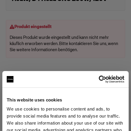
Produkt eingestellt
Dieses Produkt wurde eingestellt und kann nicht mehr
käuflich erworben werden. Bitte kontaktieren Sie uns, wenn
Sie weitere Informationen benötigen.
Kompatibel mit:
This website uses cookies
Packs
We use cookies to personalise content and ads, to
provide social media features and to analyse our traffic.
We also share information about your use of our site with
Profoto D4
our social media, advertising and analytics partners who