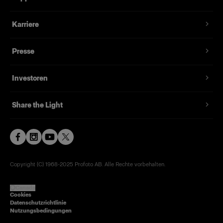
Welt seit mehr als vier Jahrzehnten geschätzt
wird.
Karriere
Presse
Investoren
Share the Light
Copyright (C) 1968-2025 Profoto AB. Alle Rechte vorbehalten.
Canada
Cookies
Datenschutzrichtlinie
Nutzungsbedingungen