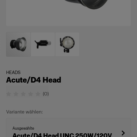
HEADS
Acute/D4 Head
(
0
)
Variante wählen:
Ausgewählte
Acute/D4 Head UNC 250W/120V