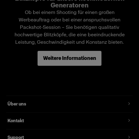
einzigartige Funktion erlaubt Ihnen, das Licht zu
Generatoren
formen, indem Sie einfach den Reflektor am
Ob bei einem Shooting für einen großen
Blitzkopf vor und zurück schieben.
Werbeauftrag oder bei einer anspruchsvollen
Packshot-Session – Sie benötigen qualitativ
hochwertige Blitzköpfe, die eine beeindruckende
Merkmale
Leistung, Geschwindigkeit und Konstanz bieten.
Gemacht für anspruchsvolle Arbeiten mit den
Weitere Informationen
D4- oder Acute2-Generatoren.
Sehr sicher dank UV-vergütetem Schutzglas
und kurzschlusssicherer Kabel.
Der temperaturgesteuerte Lüfter sorgt für eine
optimale Kühlung von Blitzkopf und Zubehör
auch im Dauereinsatz.
Über uns
Kompatibel mit über 120 Profoto-Lichtformern.
Kontakt
Profoto Zoom Reflector im Lieferumfang
enthalten – ein klassisches und vielseitiges
Support
Werkzeug, das von Fotografen auf der ganzen