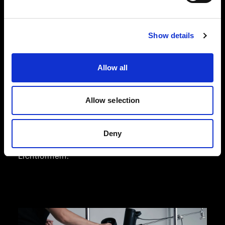
Show details
Flatlay-Fotografie in der Modebranche
Unsere Flatlay-Lösungen wurden für die
dynamischen Anforderungen des E-Commerce
Allow all
in der Modebranche entwickelt und unterstützen
Sie bei der Aufnahme von qualitativ
hochwertigen Produktbildern, die für mehr
Allow selection
Umsatz sorgen. Sie haben die Wahl zwischen der
Effizienz und Unkompliziertheit von Profoto
StyleShoots Horizontal und der vollen kreativen
Deny
Flexibilität mit unserer Lösung aus Blitzen und
Lichtformern.