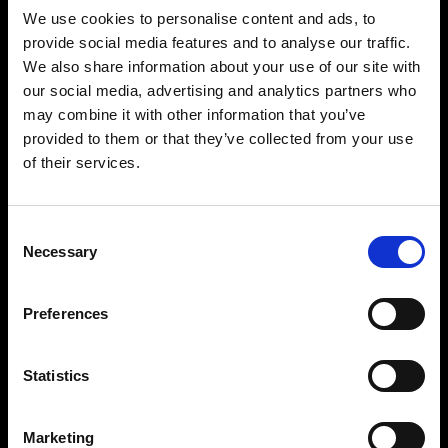
We use cookies to personalise content and ads, to
On-Mannequin-Fotografie
provide social media features and to analyse our traffic.
Profoto StyleShoots Vertical liefert schnell und
We also share information about your use of our site with
einfach konsistente, hintergrundfreie Bilder. Für
our social media, advertising and analytics partners who
Unternehmen, die nach kreativer Freiheit suchen,
may combine it with other information that you’ve
bietet unsere anpassbare Lösung eine Vielzahl
provided to them or that they’ve collected from your use
von Möglichkeiten zur Lichtgestaltung, mit
denen Sie eindrucksvolle Bilder erstellen können,
of their services.
mit denen sich Ihre Marke von anderen abhebt.
Consent
Necessary
Selection
Preferences
Statistics
Marketing