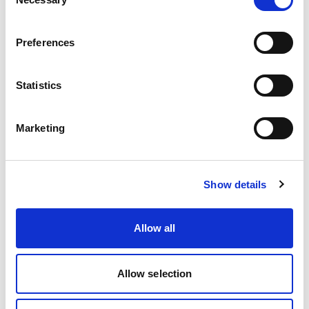
Selection
Preferences
Statistics
Marketing
Advanced lighting 3
Show details
with David Bicho
In Advanced lighting 3, is where you hear
Allow all
the truth about light. No loose explanations.
The content suits both intermediate and very
advanced light nerds, but never the
Allow selection
sensitive viewer. It is blunt and direct —
sometimes way over the top. And no one is