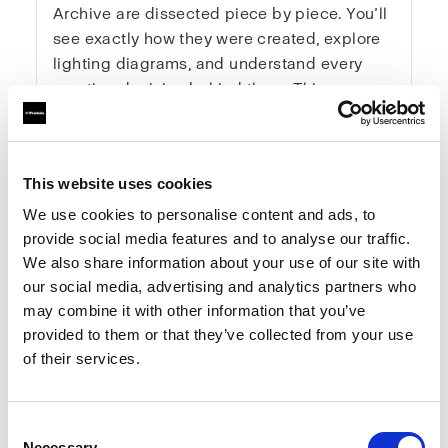
Archive are dissected piece by piece. You’ll
see exactly how they were created, explore
lighting diagrams, and understand every
creative decision behind them. This course
gives you the tools and mindset to elevate
your photography systematically and
creatively — from concept to final image.
This website uses cookies
We use cookies to personalise content and ads, to
One-Time Purchase
$199
provide social media features and to analyse our traffic.
We also share information about your use of our site with
our social media, advertising and analytics partners who
Buy now
may combine it with other information that you’ve
provided to them or that they’ve collected from your use
of their services.
Consent
Necessary