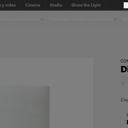
o y vídeo
Cinema
Studio
Share the Light
prar por producto
Conócelo nuestros productos
Ac
CO
D
Ele