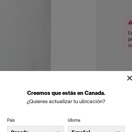
Es
p
c
Creemos
que
estás
en
Canada
.
¿Quieres actualizar tu ubicación?
País
Idioma