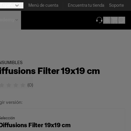
Español
Menú de cuenta
Encuentra tu tienda
Soporte
ademy
(se abre en una
NSUMIBLES
iffusions Filter 19x19 cm
(
0
)
gir versión:
Selección
Diffusions Filter 19x19 cm