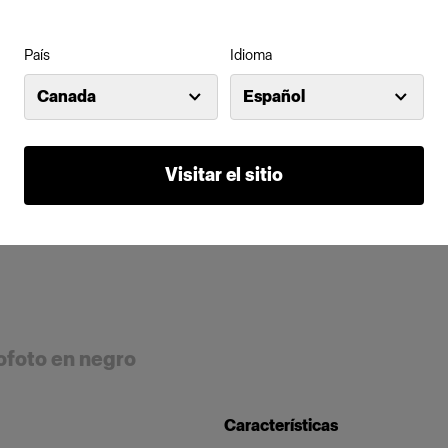
País
Idioma
Canada
Español
Visitar el sitio
ofoto en negro
Características