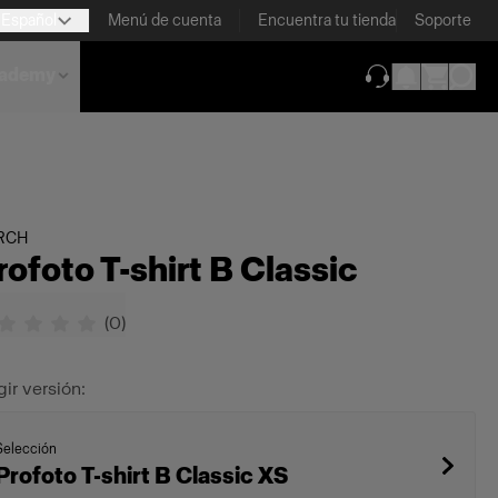
Español
Menú de cuenta
Encuentra tu tienda
Soporte
ademy
(se abre en una
RCH
rofoto T-shirt B Classic
(
0
)
gir versión:
Selección
Profoto T-shirt B Classic XS