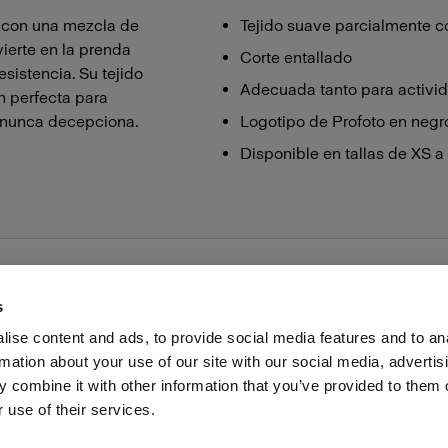
o con una mezcla de
Tejido suave parcialmente 
ierte en la prenda
Corte entallado
sistencia. Su tejido
Adecuada tanto para activid
ón perfecta para
e nunca decepciona.
Logotipo de Profoto en negr
Disponible en tallas de XS a
s
ise content and ads, to provide social media features and to an
rmation about your use of our site with our social media, advertis
as profesionales
Prensa
Inversores
Share the Light
 combine it with other information that you’ve provided to them o
 use of their services.