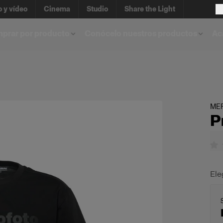
o y vídeo
Cinema
Studio
Share the Light
prar por producto
Conócelo nuestros productos
Ac
ME
P
Ele