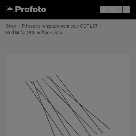
Shop
Pièces de remplacement pour OCF LST
Rod kit for OCF Softbox Octa