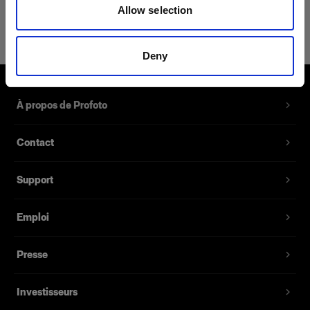
Allow selection
Rod kit for OCF Softbox 2' Octa
Kit de remplacement du diffuseur
Deny
pour OCF Softbox Octa
Référence du produit
:
464279
À propos de Profoto
Contient huit tiges de remplacement ou de
Contact
rechange dont les embouts sont codés par
couleur pour une insertion rapide et facile.
Support
Fonctionnalités
Emploi
Presse
Investisseurs