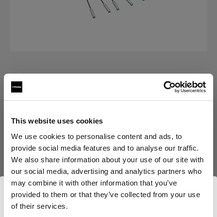
PIÈCES DE REMPLACEMENT POUR OCF LST
Rod kit for OCF Softbox Octa
(
0
)
This website uses cookies
We use cookies to personalise content and ads, to
provide social media features and to analyse our traffic.
Choisissez une variante :
We also share information about your use of our site with
our social media, advertising and analytics partners who
Sélectionné
may combine it with other information that you’ve
Rod kit for OCF Softbox 2' Octa
provided to them or that they’ve collected from your use
of their services.
Nous
pensons
que
vous
vous
trouvez
ici :