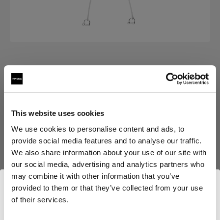
AUTRE
Deflector Plate for Profoto Beauty
Dish
This website uses cookies
(
0
)
We use cookies to personalise content and ads, to
provide social media features and to analyse our traffic.
We also share information about your use of our site with
Choisissez une variante :
our social media, advertising and analytics partners who
may combine it with other information that you’ve
Sélectionné
provided to them or that they’ve collected from your use
Deflector Plate for Profoto Beauty
of their services.
Dish
Nous
pensons
que
vous
vous
trouvez
ici :
Canada
.