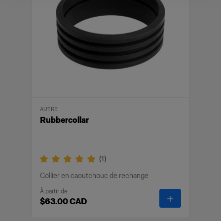
OCF.
Fonctionnalités
AUTRE
Rubbercollar
(
1
)
Collier en caoutchouc de rechange
À partir de
-
Rubbercollar
$63.00 CAD