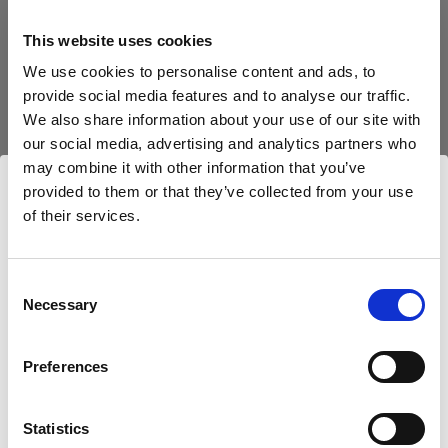
Accessoires pour boîtes à lumière
This website uses cookies
RFi Speedring
We use cookies to personalise content and ads, to
provide social media features and to analyse our traffic.
Bols beauté
We also share information about your use of our site with
our social media, advertising and analytics partners who
Softlight Reflector Silver
may combine it with other information that you’ve
provided to them or that they’ve collected from your use
Softlight Reflector White
of their services.
Nous
pensons
que
vous
vous
trouvez
ici :
Canada
.
Bols réflecteurs
Mettre à jour votre emplacement ?
Afficher tous les produits
Consent
Necessary
MaxiZoom Reflector
Selection
Pays
TeleZoom Reflector
Preferences
Canada
WideZoom Reflector
Statistics
Langue