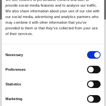
provide social media features and to analyse our traffic.
Boîtes à lumière
We also share information about your use of our site with
our social media, advertising and analytics partners who
Profoto SnapBag M (4.5x4.5′/140x140 cm)
may combine it with other information that you’ve
provided to them or that they’ve collected from your use
of their services.
Nous
pensons
que
vous
vous
trouvez
ici :
Canada
.
Mettre à jour votre emplacement ?
Consent
Necessary
Selection
Pays
Preferences
Canada
Statistics
Langue
Français
Marketing