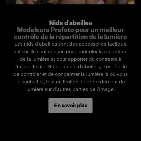
interviews, les productions en studio et les
scènes cinématographiques.
Nids d’abeilles
Modeleurs Profoto pour un meilleur
La fixation par Velcro et les bords en acier Snap
contrôle de la répartition de la lumière
permettent une installation rapide et une tenue
Les nids d’abeilles sont des accessoires faciles à
parfaite de la grille, sans affaissement. Les points
utiliser. Ils sont conçus pour contrôler la répartition
de fixation intégrés dans chaque coin pour le fil
de la lumière et pour apporter du contraste à
de sécurité facilitent la fixation du SnapGrid M
l’image finale. Grâce au nid d’abeilles, il est facile
pour les configurations en hauteur.
de contrôler et de concentrer la lumière là où vous
le souhaitez, tout en limitant le débordement de
lumière sur d’autres parties de l’image.
Fonctionnalités
Ajoute du contraste et contrôle les dispersions
En savoir plus
de lumière
Faisceau réduit à 40°
Bords en acier Snap pour une tenue parfaite
sans affaissement