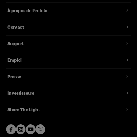
Fixations Velcro pour une installation simple et
À propos de Profoto
rapide
Filet en nylon léger, repliable pour le transport
Contact
Points de fixation intégrés pour le fil de
sécurité
Support
Compatible avec le Profoto SnapBag M
Emploi
Étui de protection inclus
Presse
Investisseurs
Share The Light