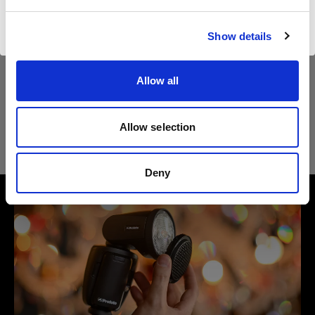
Visiter le site
Caractéristiques :
Show details
Allow all
Détails du produit
Allow selection
Profoto SnapGrid M
Ajoute du contraste et contrôle les
Deny
dispersions
Référence du produit
:
100908
Le Profoto SnapGrid M est une grille conçue
avec précision pour le Profoto SnapBag M. Il
rétrécit le faisceau et contrôle les dispersions de
lumière, ce qui permet d'obtenir une lumière plus
dirigée et un contraste accru. Idéal pour les