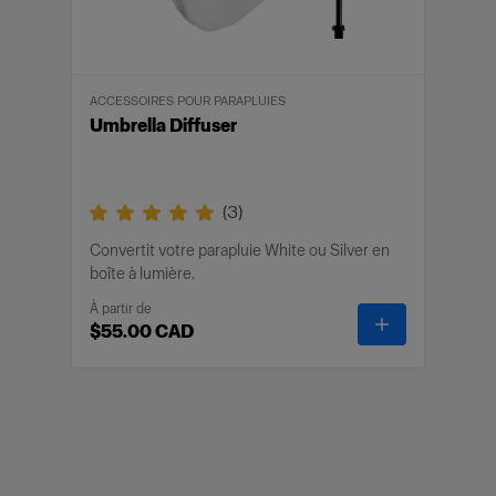
ACCESSOIRES POUR PARAPLUIES
Umbrella Diffuser
(
3
)
Convertit votre parapluie White ou Silver en
boîte à lumière.
À partir de
-
Umbrella Dif
$55.00 CAD