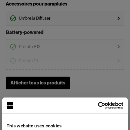
Accessoires pour parapluies
Umbrella Diffuser
Battery-powered
Profoto B1X
Profoto B1
Profoto B30 (500Ws,40W)
Afficher tous les produits
Profoto A2
Profoto B10X & B10X Plus
Profoto Pro-B3
This website uses cookies