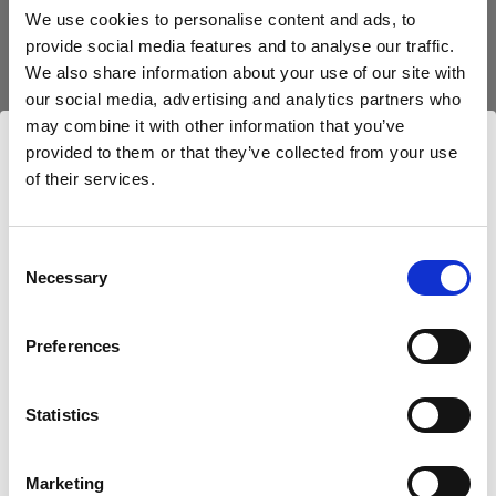
Caractéristiques :
Profoto B20 (250Ws, 40W)
We use cookies to personalise content and ads, to
provide social media features and to analyse our traffic.
Profoto B10
We also share information about your use of our site with
our social media, advertising and analytics partners who
Détails du produit
Profoto B10 Plus
may combine it with other information that you’ve
provided to them or that they’ve collected from your use
Heads
Téléchargements
of their services.
Umbrella Shallow White M
Nous
pensons
que
vous
vous
trouvez
ici :
Canada
.
Un parapluie léger pour une lumière
Pro-B Head Plus
Mettre à jour votre emplacement ?
Caractéristiques techniques
large et homogène, avec de la
Mode d'emploi
Consent
Necessary
ProHead Plus
douceur.
Selection
Pays
Umbrella Shallow White M
Télécharger le dernier mode d'emplo
ProTwin Head
Référence du produit
:
100974
Preferences
Canada
Acute/D4 Head
Les parapluies sont les principaux outils de
Aller au mode d'emploi
Overview
Statistics
Langue
nombreux photographes : ils sont faciles à
Mains-powered
Product name:
utiliser et parfaits pour le transport. Les
Français
Umbrella Shallow White M
parapluies Profoto sont fabriqués selon les
Marketing