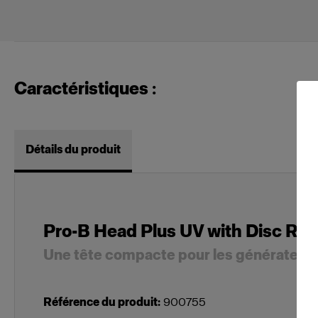
Caractéristiques :
Détails du produit
Pro-B Head Plus UV with Disc Ref
Une tête compacte pour les générateurs 
Référence du produit
:
900755