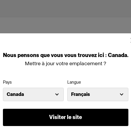
Nous
pensons
que
vous
vous
trouvez
ici :
Canada
.
Mettre à jour votre emplacement ?
Pays
Langue
lector
Canada
Français
Pro sur batterie
Visiter le site
Fonctionnalités