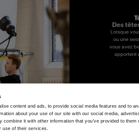
T
Des tête
Lorsque vou
ou une ses
vous avez be
apportent 
s
ise content and ads, to provide social media features and to an
rmation about your use of our site with our social media, advertis
Presse
Investisseurs
Share The Light
 combine it with other information that you’ve provided to them o
 use of their services.