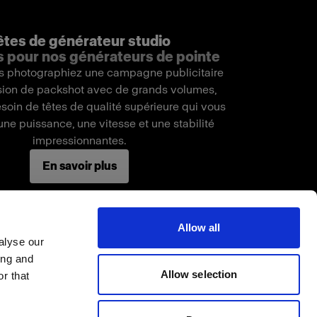
êtes de générateur studio
s pour nos générateurs de pointe
s photographiez une campagne publicitaire
sion de packshot avec de grands volumes,
soin de têtes de qualité supérieure qui vous
une puissance, une vitesse et une stabilité
impressionnantes.
En savoir plus
Allow all
alyse our
ing and
Allow selection
r that