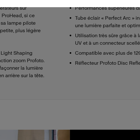
érateurs sur
Performances supérieures da
a ProHead, si ce
Tube éclair « Perfect Arc » in
e sa lampe pilote
une lumière parfaite et optim
petite, plus légère
Utilisation très sûre grâce à
UV et à un connecteur scellé 
 Light Shaping
Compatible avec plus de 120
nction zoom Profoto.
Réflecteur Profoto Disc Refl
façonner la lumière
 arrière sur la tête.