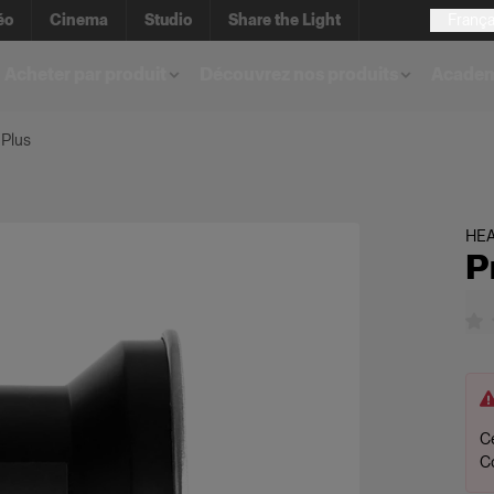
éo
Cinema
Studio
Share the Light
França
Acheter par produit
Découvrez nos produits
Acade
 Plus
HE
P
Ce
C