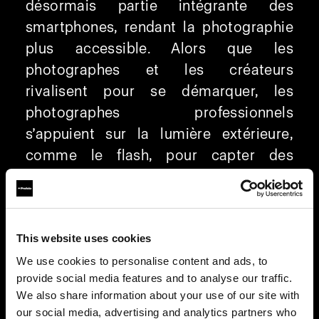
désormais partie intégrante des
smartphones, rendant la photographie
plus accessible. Alors que les
photographes et les créateurs
rivalisent pour se démarquer, les
photographes professionnels
s’appuient sur la lumière extérieure,
comme le flash, pour capter des
images uniques. Depuis 1968, Profoto
n’a de cesse d’innover. Preuve en est
avec Profoto Camera, qui optimise la
This website uses cookies
photographie au smartphone grâce à
un éclairage de qualité supérieure.
We use cookies to personalise content and ads, to
provide social media features and to analyse our traffic.
We also share information about your use of our site with
Format RAW personnalisé pour un
our social media, advertising and analytics partners who