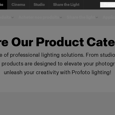
éo
Cinema
Studio
Share the Light
França
oduits
Acheter nos produits
Share the light
Applic
re Our Product Cate
 of professional lighting solutions. From studio 
r products are designed to elevate your photog
unleash your creativity with Profoto lighting!