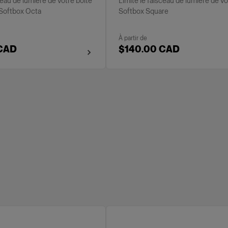
ceau de lumière de votre boîte
Limite le faisceau de lumière de vo
 Softbox Octa
Softbox Square
À partir de
 CAD
$140.00 CAD