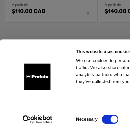
À partir de
À partir de
$110.00 CAD
$140.00
This website uses cookie
We use cookies to personal
traffic. We also share info
Support
À propos de Profoto
Contact
Emploi
analytics partners who may
they’ve collected from your
Cookies
Politique de confidentialité
Conditions d’utilisation
Consent
Necessary
Copyright (C) 1968-2024 Profoto AB - Tous droits réservés.
Selection