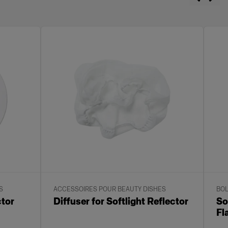
S
ACCESSOIRES POUR BEAUTY DISHES
BOL
ctor
Diffuser for Softlight Reflector
So
Fl