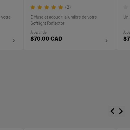
(
3
)
e votre
Diffuse et adoucit la lumière de votre
Un 
Softlight Reflector
À partir de
À pa
$70.00 CAD
$7