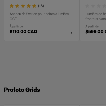
(
18
)
Anneau de fixation pour boîtes à lumière
Lumière de be
OCF
frontaux plats
À partir de
À partir de
$110.00 CAD
$599.00
Profoto Grids