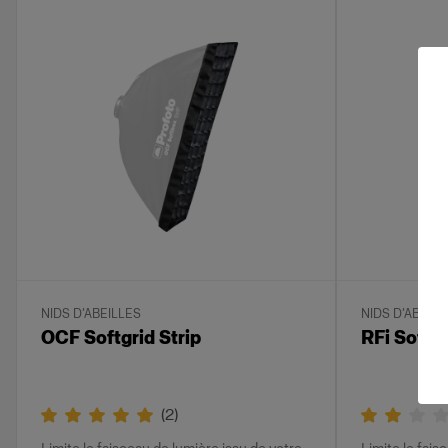
NIDS D’ABEILLES
NIDS D’ABEILL
OCF Softgrid Strip
RFi Softg
(
2
)