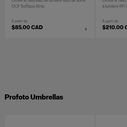
Limite le faisceau de lumière issu de votre
Limite le fais
OCF Softbox Strip
à lumière RFi
À partir de
À partir de
$85.00 CAD
$210.00
Profoto Umbrellas