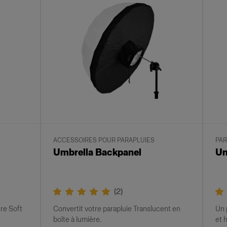
ACCESSOIRES POUR PARAPLUIES
PAR
Umbrella Backpanel
Um
(
2
)
tre Soft
Convertit votre parapluie Translucent en
Un 
boîte à lumière.
et 