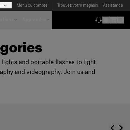
is
Menu du compte
Trouvez votre magasin
Assistance
ations
Apprendre
(ouverture dans 
gories
lights and portable flashes to light
raphy and videography. Join us and