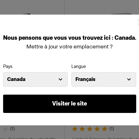
Nous
pensons
que
vous
vous
trouvez
ici :
Canada
.
Mettre à jour votre emplacement ?
Pays
Langue
Canada
Français
ES
NIDS D’ABEILLES
Visiter le site
rid Octa
RFi Softgrid Square
(
1
)
(
1
)