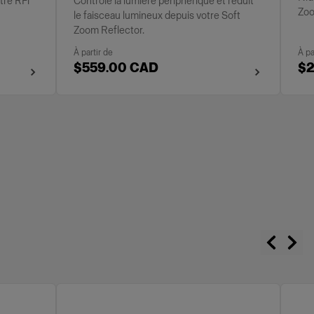
tre RFi
Contrôle la lumière périphérique et réduit
Zoo
le faisceau lumineux depuis votre Soft
Zoom Reflector.
À partir de
À pa
$559.00 CAD
$2