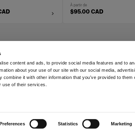
À partir de
 CAD
$95.00 CAD
s
ise content and ads, to provide social media features and to an
rmation about your use of our site with our social media, advertis
Investisseurs
Other companies
 combine it with other information that you’ve provided to them o
 use of their services.
Canada
Preferences
Statistics
Marketing