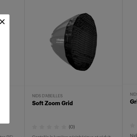
NID
NIDS D’ABEILLES
Gr
Soft Zoom Grid
(
0
)
Nid