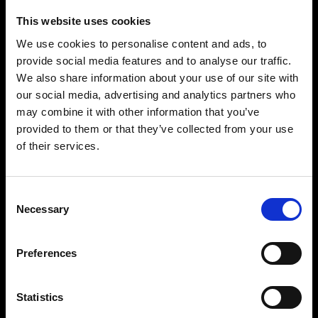
This website uses cookies
We use cookies to personalise content and ads, to
provide social media features and to analyse our traffic.
We also share information about your use of our site with
our social media, advertising and analytics partners who
may combine it with other information that you’ve
Précision et contrôle impressionnants
provided to them or that they’ve collected from your use
Avec une amplitude de réglage de onze
of their services.
diaphragmes à portée de main, vous verrez qu’il
est facile de créer la lumière souhaitée. Il peut
être réglé par paliers d’1/10 de diaphragme, de
Consent
Necessary
2,4 à 2 400 Ws, et vous pouvez contrôler
Selection
indépendamment chaque tête. Tout ce dont vous
avez besoin pour prendre des photos avec
Preferences
puissance et précision, prise après prise.
Statistics
Conçu pour durer, avec une performance
constante