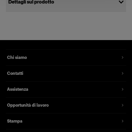
Dettagli sul prodotto
StripLight S 120V
Generano riflessi lunghi e
perfettamente uniformi
Codice prodotto
:
100735
Chi siamo
Le Profoto StripLights sono luci per effetti
Contatti
speciali che forniscono una fonte luminosa lunga
e stretta con una lieve caduta della luce. Sono
Assistenza
utilizzate spesso con le barndoor opzionali per
creare riflessi perfettamente uniformi con
contorni netti.
Opportunità di lavoro
Offrono anche eccellenti possibilità di light
Stampa
shaping se utilizzate da sole come luci di