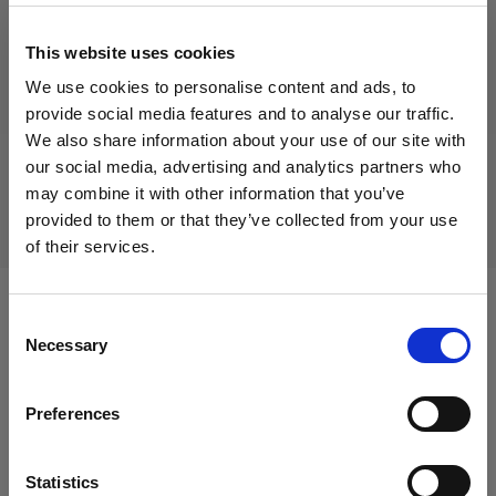
This website uses cookies
We use cookies to personalise content and ads, to
Prodotto fuori produzione
provide social media features and to analyse our traffic.
We also share information about your use of our site with
Questo prodotto è fuori produzione pertanto non è
disponibile per l’acquisto. Per maggiori informazioni,
our social media, advertising and analytics partners who
contattaci.
may combine it with other information that you’ve
provided to them or that they’ve collected from your use
of their services.
Crediamo
che
tu
sia
nel
Canada
.
Aggiornare la tua location?
Consent
Compatibile con:
Necessary
Selection
Paese
Packs
Preferences
Canada
Profoto Pro-10
Lingua
Statistics