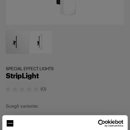
SPECIAL EFFECT LIGHTS
StripLight
(
0
)
Scegli variante:
Selezionato
StripLight S 120V