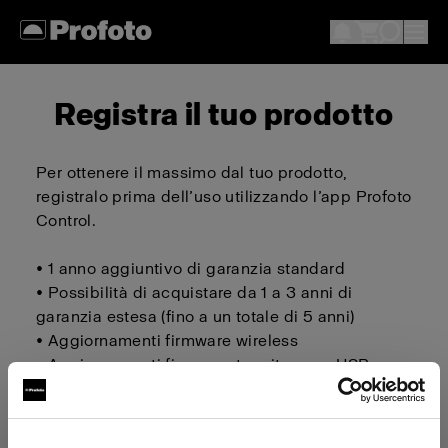
Registra il tuo prodotto
Per ottenere il massimo dal tuo prodotto,
registralo prima dell’uso utilizzando l’app Profoto
Control.
• 1 anno aggiuntivo di garanzia standard
• Possibilità di acquistare da 1 a 3 anni di
garanzia estesa (fino a un totale di 5 anni)
• Aggiornamenti firmware wireless
• Aggiornamenti firmware tramite cavo USB
Scarica su iOS