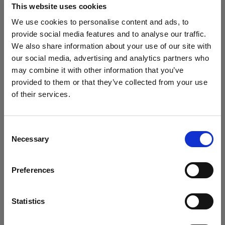
This website uses cookies
Scarica su Android
We use cookies to personalise content and ads, to
provide social media features and to analyse our traffic.
We also share information about your use of our site with
Per i prodotti senza Bluetooth (AirX)
our social media, advertising and analytics partners who
may combine it with other information that you’ve
Per ottenere il massimo dal tuo prodotto,
provided to them or that they’ve collected from your use
registralo in My Profoto prima dell’uso.
of their services.
Crediamo
che
tu
sia
nel
Canada
.
• 1 anno aggiuntivo di garanzia standard
Aggiornare la tua location?
• Possibilità di acquistare da 1 a 3 anni di
Consent
garanzia estesa (fino a un totale di 5 anni)
Necessary
Selection
• Aggiornamenti firmware wireless
Paese
Preferences
Canada
Registra in My Profoto
Lingua
Statistics
Italiano
Scarica le informazioni normative e di sicurezza