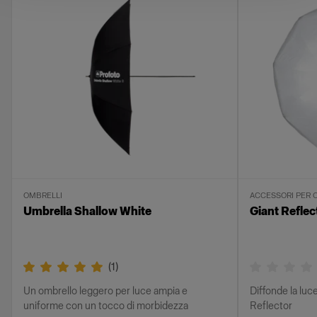
OMBRELLI
ACCESSORI PER 
Umbrella Shallow White
Giant Reflec
(
1
)
Un ombrello leggero per luce ampia e
Diffonde la luc
uniforme con un tocco di morbidezza
Reflector