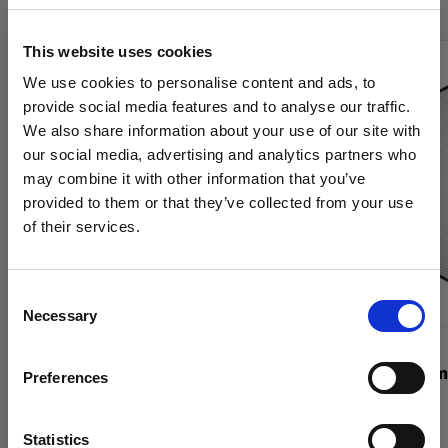
This website uses cookies
We use cookies to personalise content and ads, to
provide social media features and to analyse our traffic.
We also share information about your use of our site with
our social media, advertising and analytics partners who
may combine it with other information that you’ve
provided to them or that they’ve collected from your use
of their services.
Crediamo
che
tu
sia
nel
Canada
.
Aggiornare la tua location?
Consent
Necessary
Selection
Paese
GRIGLIE
GRIGLIE
Grid 337 mm White
Grid 515 mm
Preferences
Canada
Lingua
Statistics