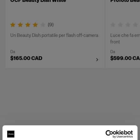
OCF Beauty Dish White
Profoto Beau
(
9
)
Un Beauty Dish portatile per flash off-camera
Luce che fa eme
front
Da
Da
$165.00 CAD
$599.00 C
Griglie Profoto