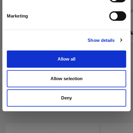
(
0
)
Italiano
Griglia bianca per Boost, TeleZoom, Magnum e
Griglia per i So
Marketing
NarrowBeam Reflector
Da
Da
Visita sito
$350.00 CAD
$420.00 C
Show details
Allow all
Allow selection
Deny
Ombrelli Profoto