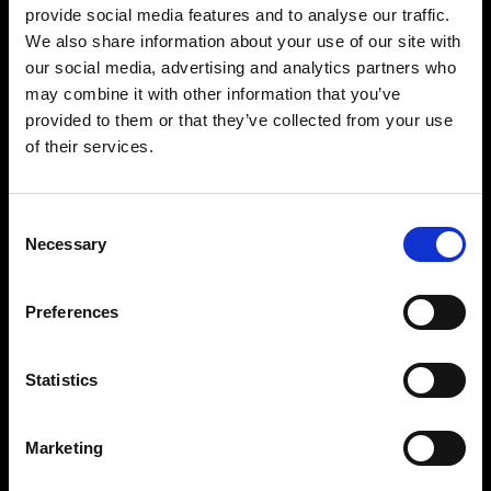
provide social media features and to analyse our traffic.
We also share information about your use of our site with
our social media, advertising and analytics partners who
may combine it with other information that you’ve
provided to them or that they’ve collected from your use
Precisione e controllo impressionanti
of their services.
Con una potenza regolabile di 11 f-stop a portata
di mano sarà semplice ottenere il set-up di luce
che desideri. È regolabile a incrementi di 1/10 f-
Consent
Necessary
stop da 2,4 fino a 2400 Ws; disporrai inoltre di
Selection
controllo indipendente su ciascuna testa. Tutto
ciò che ti serve per scattare fotografie con
Preferences
potenza e precisione, una dopo l’altra.
Statistics
Costruito per durare con prestazioni coerenti
Il Pro-11 è progettato per scattare a volumi
elevati con un’incredibile coerenza. Costruito
Marketing
con ingegneria e abilità senza compromessi, è
così robusto e durevole che continuerà a