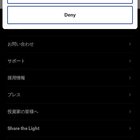
製品番号
:
903001
Deny
ホットシューアダプターを使用すると、ホットシ
会社概要
ューのないカメラでオンカメラ・フラッシュを使
用できます。ケーブルをカメラの同期ポートに接
続します。
お問い合わせ
サポート
特長
採用情報
プレス
投資家の皆様へ
Share the Light