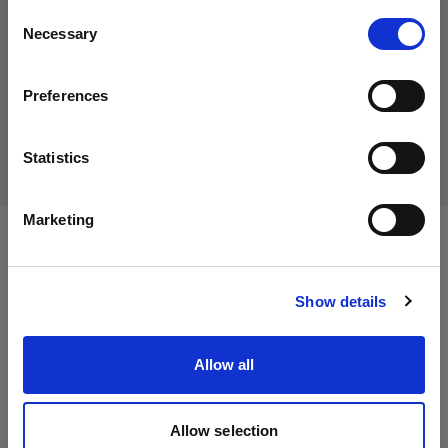
生産中止の製品
Consent
Necessary
Selection
本製品は生産中止になりましたので、ご購入いただけませ
国
ん。詳しくは当社までお問い合わせください。
Preferences
Canada
配送と返品
言語
Statistics
日本語
Marketing
仕様：
サイトにアクセス
Show details
製品情報
Allow all
Hotshoe Adapter
Allow selection