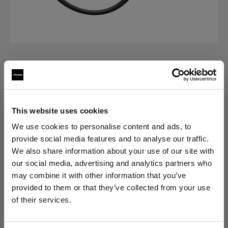
その他
Hotshoe Adapter
This website uses cookies
(
0
)
We use cookies to personalise content and ads, to
provide social media features and to analyse our traffic.
バリエーションを選択：
We also share information about your use of our site with
our social media, advertising and analytics partners who
選択済み
may combine it with other information that you’ve
Hotshoe Adapter
provided to them or that they’ve collected from your use
of their services.
Canada
にお住まいであると思われます。
地域を変更しますか？