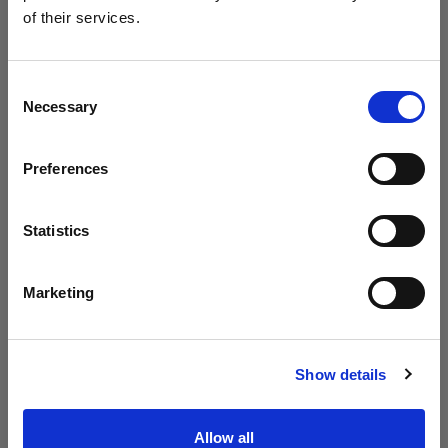
of their services.
(
1
)
(
0
)
Canada
にお住まいであると思われます。
やわらかくメリハリのある
Profoto ProPanel 3x2 用ダ
地域を変更しますか？
拡散光を作る
イレクトアタッチメントデ
Consent
ィフューザー
Necessary
Selection
国
$55.00 CAD
$490.00 CAD
Preferences
Canada
言語
Statistics
日本語
Marketing
サイトにアクセス
その他
Show details
バウンスカード
Allow all