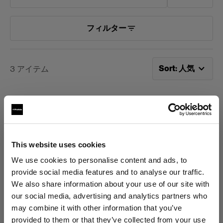
フィルター
次で並べ替え：
人
Sort
:
人気
3
アイテム
This website uses cookies
We use cookies to personalise content and ads, to
provide social media features and to analyse our traffic.
We also share information about your use of our site with
その他
その他
our social media, advertising and analytics partners who
Clic ドーム
ProPanel 3x2 用ドー
may combine it with other information that you’ve
ムディフューザー
provided to them or that they’ve collected from your use