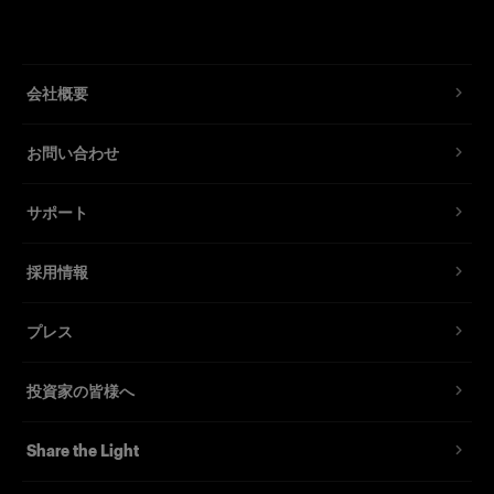
頑丈でありながら折り曲げることができるメタ
Profoto A1
ルフレーム
高品質ファブリックを採用
Profoto A1X
会社概要
ラベル付きキャリーバッグが付属
モノLED
お問い合わせ
Profoto L1600D (1600W)
サポート
Profoto L600C (600W)
採用情報
Profoto L600D (600W)
プレス
ライト
投資家の皆様へ
Profoto C1 Plus
定常光
Share the Light