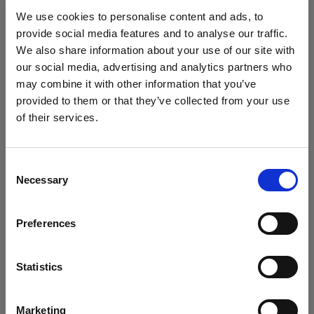
We use cookies to personalise content and ads, to
Battery-powered
provide social media features and to analyse our traffic.
We also share information about your use of our site with
Profoto B10
our social media, advertising and analytics partners who
may combine it with other information that you’ve
Profoto Pro-B3
provided to them or that they’ve collected from your use
of their services.
Profoto B20 (250Ws, 40W)
Canada
にお住まいであると思われます。
地域を変更しますか？
Profoto B10X & B10X Plus
Consent
Necessary
Selection
国
Profoto B10 Plus
すべての製品を表示
Preferences
Canada
Profoto A2
言語
Profoto A2 Connect キット
Statistics
日本語
Profoto B1
Marketing