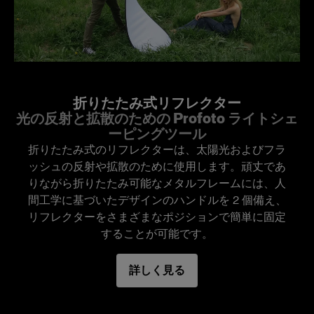
Recommended for
に基づいたデザインのハンドルを2個備え、リフ
Mains-powered
Fill light for flash and natural light
レクターをさまざまなポジションで簡単に固定す
ることが可能です。
Popular applications
D1
On-location portrait, Wedding
トランスルーセントはディフューザーの役割を果
Profoto Pro-D3
たし、コントラストを抑えたやわらかみのある光
折りたたみ式リフレクター
を作り出します。通常、フラッシュや直射日光を
光の反射と拡散のための Profoto ライトシェ
D2
和らげるために被写体の上に固定して、光源と被
ーピングツール
写体の間に置いて使用します。
折りたたみ式のリフレクターは、太陽光およびフラ
Profoto D30
ッシュの反射や拡散のために使用します。頑丈であ
りながら折りたたみ可能なメタルフレームには、人
Packs
特長
間工学に基づいたデザインのハンドルを 2 個備え、
リフレクターをさまざまなポジションで簡単に固定
B2
光を拡散させる撮影に使用
することが可能です。
人間工学に基づいた形状のハンドルで、スクリ
オンカメラ・フラッシュ
詳しく見る
ーンを簡単に折りたたんで固定可能
Profoto A10
独特な正方形型の形状