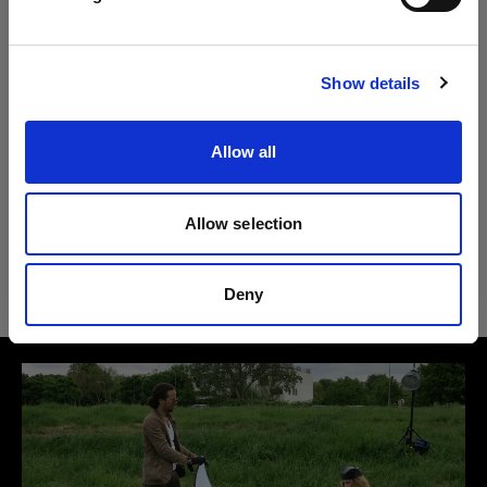
仕様：
Profoto B30 (500Ws,40W)
サイトにアクセス
Show details
B1X
製品情報
Heads
Allow all
Acute/D4 ヘッド
技術仕様
リフレクター トランスルーセント L
Allow selection
ストロボ光や日光を反射したり弱めた
Proツイン
りするライトシェーピングツール
リフレクター トランスルーセント L
Deny
Acute/D4 リング
製品番号
:
100969
Proリング2 プラス
Overview
Measurements
リフレクターは、非常に単純な形状でありなが
Product name:
Front diameter
ら、優れたライトシェーピング効果を持ちます。
Proヘッド プラス
Collapsible Reflector Translucent L
120 cm / 47 in
使いやすく、携帯性に優れ、太陽光とフラッシュ
Product number
の反射や拡散に使用できます。頑丈でありながら
Pro-B ヘッド プラス
100969
折りたたみ可能なメタルフレームには、人間工学