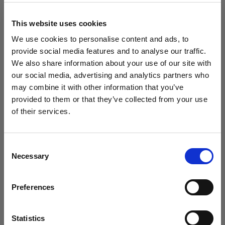
フィルター
This website uses cookies
We use cookies to personalise content and ads, to
次で並べ替え：
人
Sort
:
人気
1
アイテム
provide social media features and to analyse our traffic.
We also share information about your use of our site with
our social media, advertising and analytics partners who
may combine it with other information that you’ve
provided to them or that they’ve collected from your use
of their services.
Canada
にお住まいであると思われます。
地域を変更しますか？
Consent
Necessary
Selection
国
PACKS
Profoto Pro-11
Preferences
Canada
言語
(
8
)
Statistics