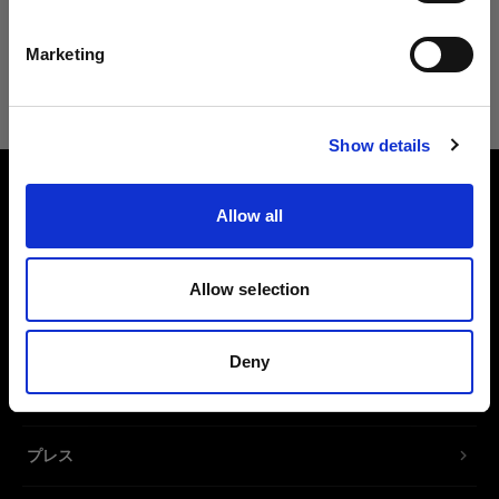
日本語
究極のストロボ
Marketing
$25,768.00 CAD
サイトにアクセス
Show details
会社概要
Allow all
お問い合わせ
Allow selection
サポート
Deny
採用情報
プレス