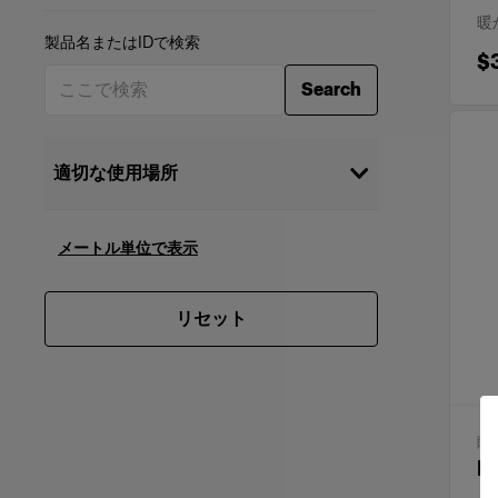
暖
製品名またはIDで検索
$
Search
適切な使用場所
Stills
(
26
)
Cinema
メートル単位で表示
(
26
)
Brand & commercial
(
26
)
productions
リセット
Selecting multiple categories will show
products that work for all selected
options
販
Pr