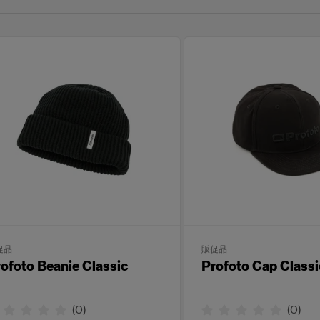
促品
販促品
ofoto Beanie Classic
Profoto Cap Classi
(
0
)
(
0
)