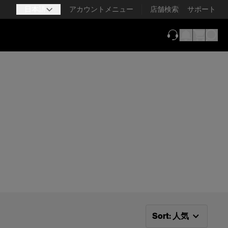
日本語
アカウントメニュー
店舗検索
サポート
（新しいタブで
次で並べ替え：
人気
Sort
:
人気