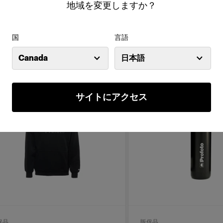
地域を変更しますか？
(
0
)
(
0
)
モリーカードを安全に保管
Pullover Hoodie Profo
国
言語
39.00 CAD
$59.00 CAD
Canada
日本語
サイトにアクセス
促品
販促品