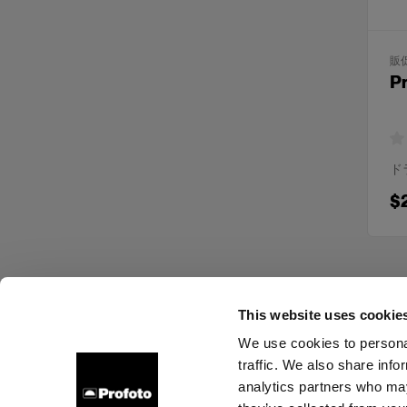
販
Pr
ド
$
This website uses cookie
We use cookies to personal
traffic. We also share info
会社概要
お問い合わせ
サポート
採用情報
プレ
analytics partners who may