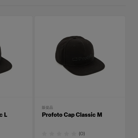
販促品
c L
Profoto Cap Classic M
(
0
)