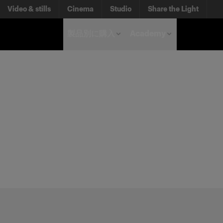
Video & stills
Cinema
Studio
Share the Light
製品別に購入
Academy