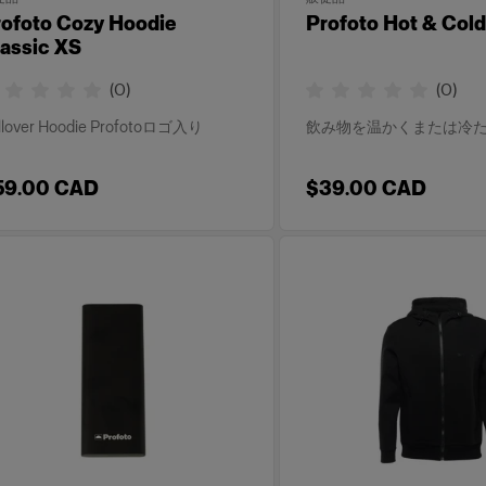
rofoto Cozy Hoodie
Profoto Hot & Cold
assic XS
(
0
)
(
0
)
llover Hoodie Profotoロゴ入り
飲み物を温かくまたは冷
59.00 CAD
$39.00 CAD