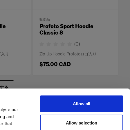
販促品
die
Profoto Sport Hoodie
Classic S
(
0
)
ロゴ入り
Zip-Up Hoodie Profotoロゴ入り
$75.00 CAD
する
Allow all
alyse our
ing and
Allow selection
r that