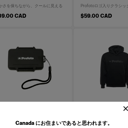
かさを保ちながら、クールに見える
Profotoロゴ入りクラシ
39.00 CAD
$59.00 CAD
促品
販促品
ofoto Card Holder Case
Profoto Cozy Hood
Canada
にお住まいであると思われます。
Classic M