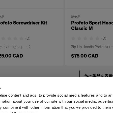
促品
販促品
ofoto Screwdriver Kit
Profoto Sport Hoo
Classic M
(
0
)
(
0
)
ライバービット一式
Zip-Up Hoodie Profoto
25.00 CAD
$75.00 CAD
他の製品を表示
s
ise content and ads, to provide social media features and to an
rmation about your use of our site with our social media, advertis
ス
投資家の皆様へ
Share the Light
 combine it with other information that you’ve provided to them o