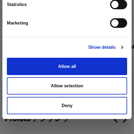
言語
Statistics
(
1
)
日本語
フラットフロントライト用の照射角が
RFi ソフト
Marketing
5°/10°/20°のグリッド
りを制限
サイトにアクセス
次から：
次から：
$140.00 CAD
$140.00 CA
Show details
Allow all
Allow selection
Deny
Profoto アンブレラ