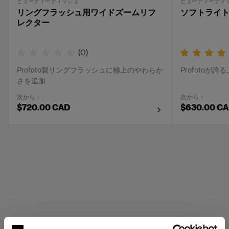
ビューティーディッシュ
ビューティーディ
リングフラッシュ用ワイドズームリフ
ソフトライト
レクター
(
0
)
Profoto製リングフラッシュに極上のやわらか
Profotoが
さを追加
次から：
次から：
$720.00 CAD
$630.00 C