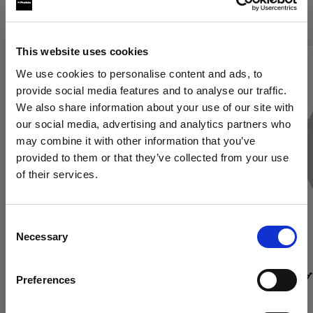
Profoto グリッド
This website uses cookies
We use cookies to personalise content and ads, to
provide social media features and to analyse our traffic.
We also share information about your use of our site with
our social media, advertising and analytics partners who
may combine it with other information that you’ve
provided to them or that they’ve collected from your use
of their services.
Canada
にお住まいであると思われます。
地域を変更しますか？
Consent
Necessary
Selection
国
グリッド
グリッド
グリッド 100 mm
RFi ソフト
Preferences
Canada