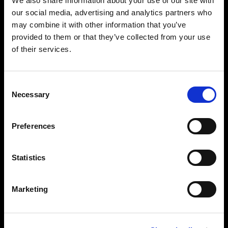
We also share information about your use of our site with
Profoto StyleShoots Vertical は、統一された無背
our social media, advertising and analytics partners who
景の写真をスピーディーかつ簡単に撮影できま
may combine it with other information that you’ve
す。自由な演出を求めるブランドなら、カスタマ
provided to them or that they’ve collected from your use
イズできるセットアップを活用することで、比類
のないライトシェーピングを実現でき、ブランド
of their services.
の存在感を際立たせる 1 枚に仕上げることができま
す。
Consent
Necessary
Selection
Preferences
Statistics
Marketing