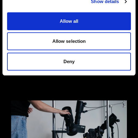
Show details
ファッションフラットレイ写真
Profoto のフラットレイ撮影向け製品なら、ファッ
Allow all
ション関連の e コマースの日々変動するニーズに
合わせて、高品質の製品写真を撮影でき、コンバ
ージョン率の増加につなげることができます。
Allow selection
Profoto では、効率化が図れる、使い勝手のいい
Profoto StyleShoots Horizontal や、創造力を柔軟
かつフルに発揮できるライトとライトシェーピン
Deny
グツールのセットアップをご用意しています。