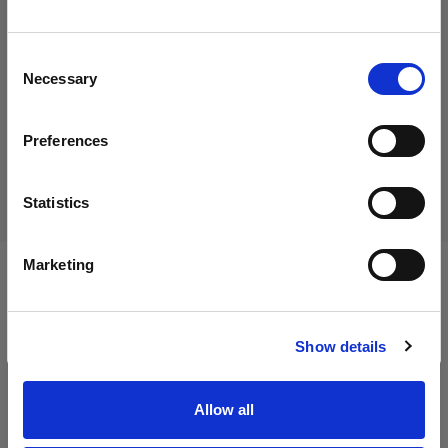
Wir
vermuten,
dass
Sie
in
Cyprus
ansässig
sind.
Möchten Sie Ihren Standort aktualisieren?
Consent
Necessary
Selection
Produkt eingestellt
Land
Dieses Produkt wurde eingestellt und kann nicht mehr
Preferences
Cyprus
käuflich erworben werden. Bitte kontaktieren Sie uns, wenn
Sie weitere Informationen benötigen.
Sprache
Statistics
Deutsch
Marketing
Technische Daten:
Website besuchen
Show details
Produktdetails
Allow all