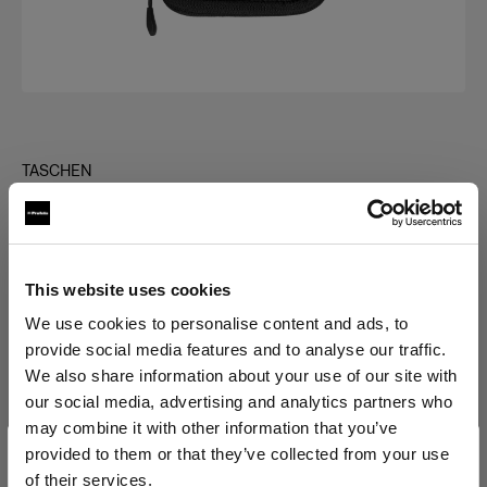
TASCHEN
Clic Case Small
(
0
)
This website uses cookies
Variante wählen:
We use cookies to personalise content and ads, to
provide social media features and to analyse our traffic.
Ausgewählte
We also share information about your use of our site with
Clic Case Small
our social media, advertising and analytics partners who
may combine it with other information that you’ve
provided to them or that they’ve collected from your use
of their services.