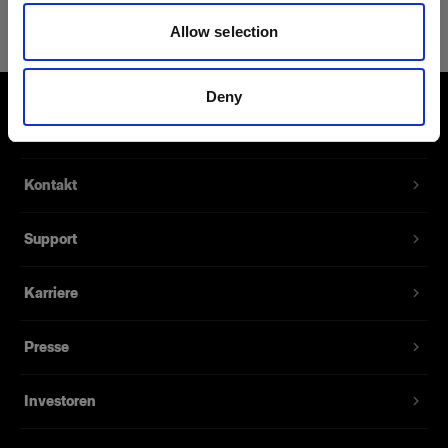
Clic Case Small
Allow selection
Produktnummer
:
340219
Deny
Eine weiche Schutztasche für Clic-Lichtformer.
Über uns
Nimmt bis zu drei Clic-Produkte auf. Kompatibel
mit Clic Gels, Clic Grids und Clic Barndoor.
Kontakt
Merkmale
Support
Karriere
Presse
Investoren