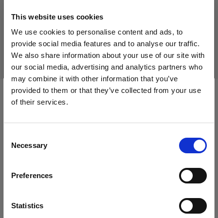
Produkt eingestellt
This website uses cookies
Dieses Produkt wurde eingestellt und kann nicht mehr
We use cookies to personalise content and ads, to
käuflich erworben werden. Bitte kontaktieren Sie uns, wenn
provide social media features and to analyse our traffic.
Sie weitere Informationen benötigen.
We also share information about your use of our site with
our social media, advertising and analytics partners who
may combine it with other information that you’ve
provided to them or that they’ve collected from your use
of their services.
Kompatibel mit:
Wir
vermuten,
dass
Sie
in
Cyprus
ansässig
sind.
Möchten Sie Ihren Standort aktualisieren?
Consent
Packs
Necessary
Selection
Land
Profoto D4
Preferences
Cyprus
Sprache
Statistics