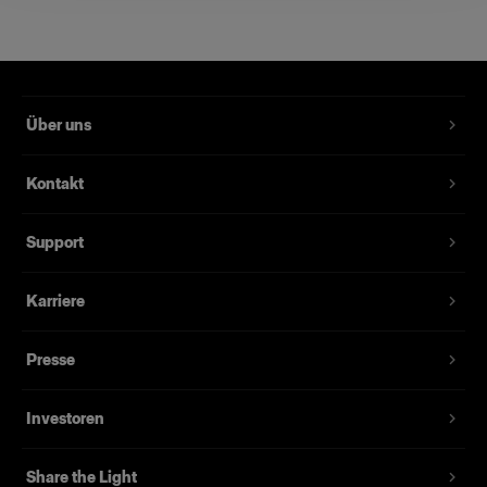
Schützt den D4-Generator vor Staub
Produktnummer
:
100281
Über uns
Der maßgeschneiderte Staubschutz schützt
Ihren D4 während der Lagerung. Die Abdeckung
Kontakt
minimiert die Gefahr, dass Staub in das
Lüftungssystem des Generators eindringt.
Support
Sie ist aus hochwertigem Nylon gefertigt und
verfügt über ein Fach an der Frontseite zur
Karriere
Aufnahme des Netzkabels oder anderer kleiner
Zubehörteile.
Presse
Investoren
Merkmale
Schützt den D4-Studiogenerator.
Share the Light