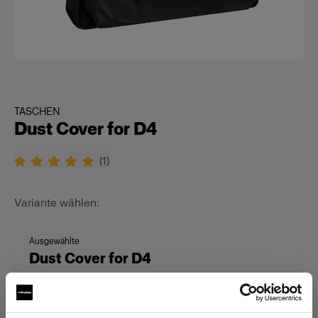
TASCHEN
Dust Cover for D4
(
1
)
Variante wählen:
Ausgewählte
Dust Cover for D4