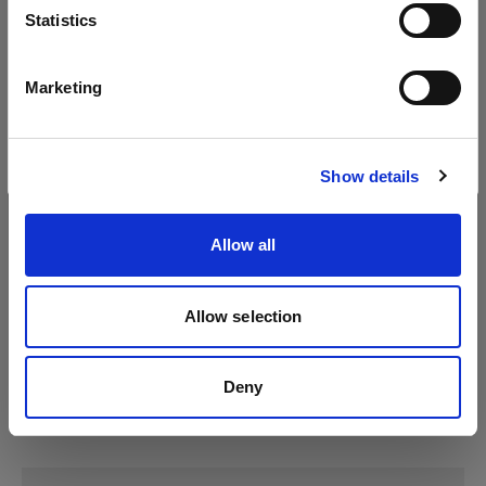
Sprache
Statistics
Profoto D2
Deutsch
Marketing
Profoto D30
Website besuchen
Profoto Pro-D3
Show details
Allow all
Allow selection
Deny
Technische Daten: