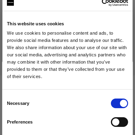
41,01 €
Inklusive MwSt.
34,46 €
Exklusive MwSt.
Auf Lager
This website uses cookies
In den Warenkorb legen
We use cookies to personalise content and ads, to
provide social media features and to analyse our traffic.
We also share information about your use of our site with
our social media, advertising and analytics partners who
Lieferung & Rückgabe
may combine it with other information that you’ve
provided to them or that they’ve collected from your use
of their services.
Wir
vermuten,
dass
Sie
in
Cyprus
ansässig
sind.
Möchten Sie Ihren Standort aktualisieren?
Kompatibel mit:
Consent
Necessary
Selection
Land
Mains-powered
Preferences
Cyprus
Profoto D1