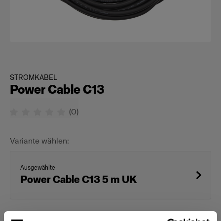
STROMKABEL
Power Cable C13
(
0
)
Variante wählen:
Ausgewählte
Power Cable C13 5 m UK