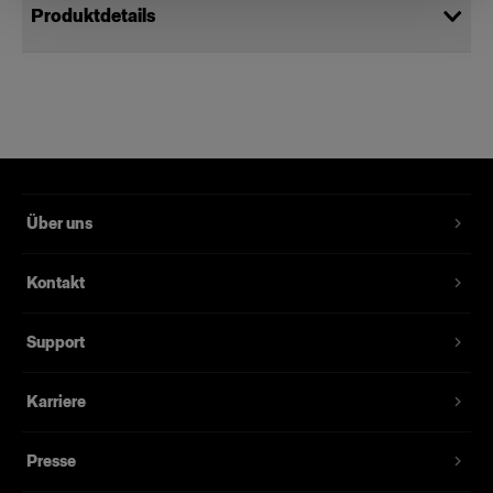
Produktdetails
Power Cable C13 5 m UK
Standard-Stromkabel für
Monolichter
Produktnummer
:
102554
Über uns
Geerdetes Standard-Netzkabel für
Kontakt
netzbetriebene Monolichter. Länge von 5 Metern
und mit Steckdosenvarianten für die einzelnen
Support
Märkte.
Karriere
Merkmale
Presse