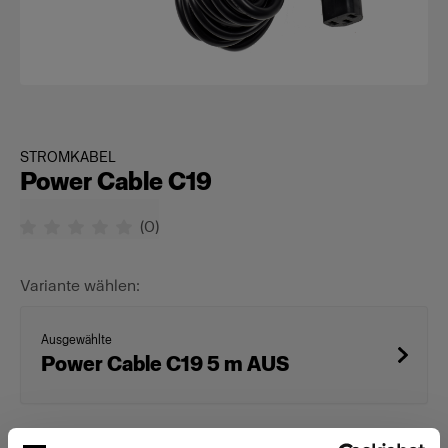
STROMKABEL
Power Cable C19
(
0
)
Variante wählen:
Ausgewählte
Power Cable C19 5 m AUS