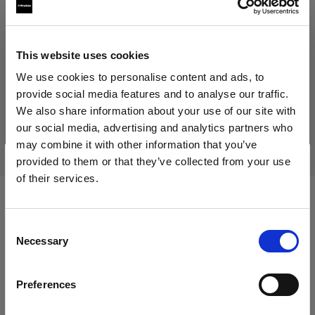
85,00 €
Inklusive MwSt.
71,43 €
Exklusive MwSt.
Nicht vorrätig
This website uses cookies
Nicht vorrätig
We use cookies to personalise content and ads, to
provide social media features and to analyse our traffic.
We also share information about your use of our site with
our social media, advertising and analytics partners who
Lieferung & Rückgabe
may combine it with other information that you’ve
provided to them or that they’ve collected from your use
of their services.
Wir
vermuten,
dass
Sie
in
Cyprus
ansässig
sind.
Möchten Sie Ihren Standort aktualisieren?
Kompatibel mit:
Consent
Necessary
Selection
Land
Packs
Preferences
Cyprus
Profoto Pro-11