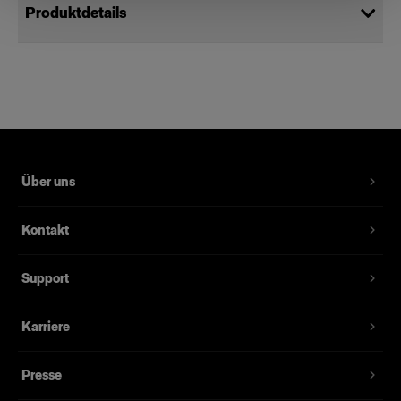
Produktdetails
Power Cable C19 5 m AUS
Für die Stromversorgung des Pro-10-
Studiogenerators
Produktnummer
:
102545
Über uns
Ein Ersatznetzkabel für den Pro-10-
Kontakt
Studiogenerator, den D4-Studiogenerator und
ältere Pro-Studiogeneratoren. Es ist geerdet, 5
Support
Meter lang und mit unterschiedlichen Steckern
für die verschiedenen Regionen erhältlich.
Karriere
Merkmale
Presse