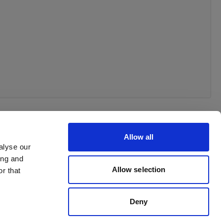
Allow all
alyse our
ing and
Allow selection
r that
Deny