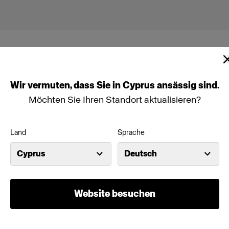
Wir
vermuten,
dass
Sie
in
Cyprus
ansässig
sind.
Möchten Sie Ihren Standort aktualisieren?
Panel 3x2 (2000W)
Land
Sprache
Cyprus
Deutsch
00C (600W)
Profoto L600D (600W)
able PowerCON 10 m
Website besuchen