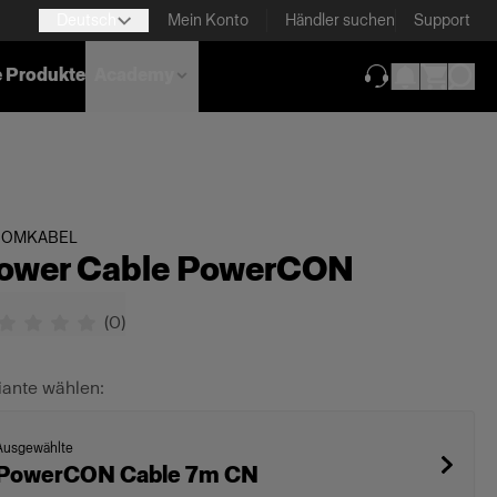
Deutsch
Mein Konto
Händler suchen
Support
e Produkte
Academy
(wird in neuem T
ROMKABEL
ower Cable PowerCON
(
0
)
iante wählen:
Ausgewählte
PowerCON Cable 7m CN