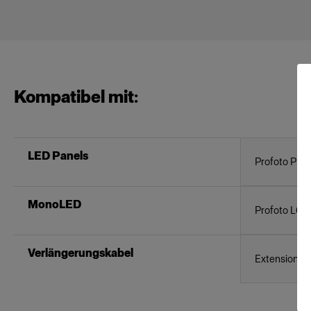
Kompatibel mit:
LED Panels
Profoto Pro
MonoLED
Profoto L6
Verlängerungskabel
Extension C