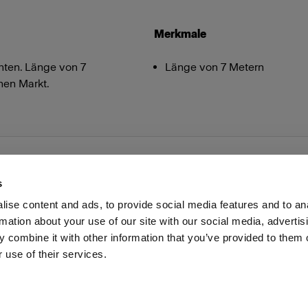
Merkmale
ten. Länge von 7
Länge von 7 Metern
nen Markt.
s
ise content and ads, to provide social media features and to an
rmation about your use of our site with our social media, advertis
Investoren
Share the Light
Withdrawal your order
 combine it with other information that you’ve provided to them o
 use of their services.