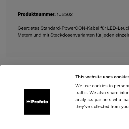
Produktnummer
:
102582
Geerdetes Standard-PowerCON-Kabel für LED-Leuch
Metern und mit Steckdosenvarianten für jeden einzel
This website uses cookie
We use cookies to personal
traffic. We also share info
Über uns
Kontakt
Support
Karriere
Presse
analytics partners who may
they’ve collected from your