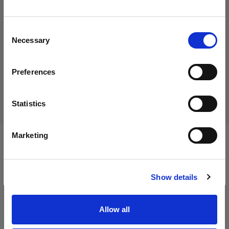
Wir
vermuten,
dass
Sie
in
Cyprus
ansässig
sind.
Möchten Sie Ihren Standort aktualisieren?
Consent
Necessary
Selection
Produkt eingestellt
Land
Dieses Produkt wurde eingestellt und kann nicht mehr
Preferences
Cyprus
käuflich erworben werden. Bitte kontaktieren Sie uns, wenn
Sie weitere Informationen benötigen.
Sprache
Statistics
Deutsch
Marketing
Technische Daten:
Website besuchen
Show details
Produktdetails
Allow all