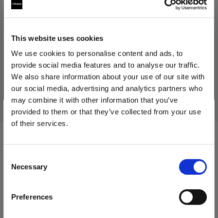
214,20 €
Inklusive MwSt.
180,00 €
Exklusive MwSt.
Auf Lager
This website uses cookies
In den Warenkorb legen
We use cookies to personalise content and ads, to
provide social media features and to analyse our traffic.
We also share information about your use of our site with
our social media, advertising and analytics partners who
Lieferung & Rückgabe
may combine it with other information that you’ve
provided to them or that they’ve collected from your use
of their services.
Wir
vermuten,
dass
Sie
in
Cyprus
ansässig
sind.
Möchten Sie Ihren Standort aktualisieren?
Kompatibel mit:
Consent
Necessary
Selection
Land
Battery-powered
Preferences
Cyprus
Profoto B1