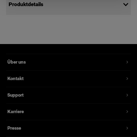
Produktdetails
Flashtube for B1/B1X
Ersatzblitzröhre für den B1 und B1X
Produktnummer
:
331528
Über uns
Ersatzblitzröhre für den B1 und B1X.
Kontakt
Merkmale
Support
Karriere
Presse