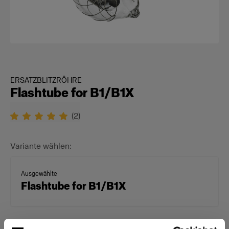
ERSATZBLITZRÖHRE
Flashtube for B1/B1X
(
2
)
Variante wählen:
Ausgewählte
Flashtube for B1/B1X