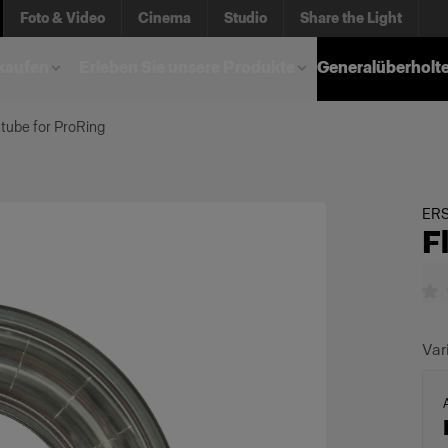
Foto & Video
Cinema
Studio
Share the Light
kaufen
Erleben Sie unsere Produkte
Generalüberholt
htube for ProRing
ER
F
Var