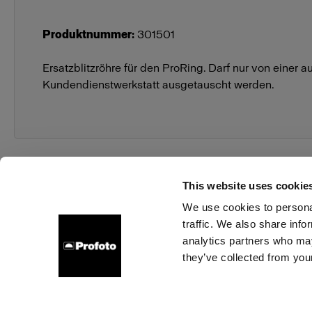
Produktnummer
:
301501
Ersatzblitzröhre für den ProRing. Darf nur von einer au
Kundendienstwerkstatt ausgetauscht werden.
This website uses cookie
We use cookies to personal
traffic. We also share info
Über uns
Kontakt
Support
Karriere
Presse
analytics partners who may
they’ve collected from your