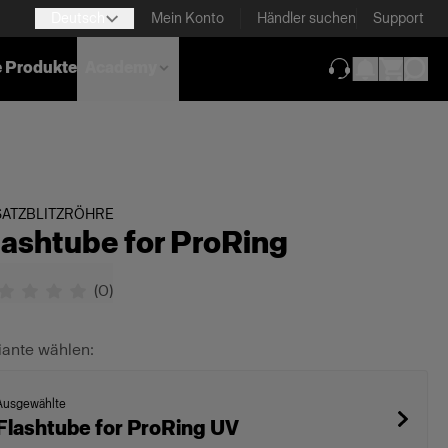
Deutsch
Mein Konto
Händler suchen
Support
e Produkte
Academy
(wird in neuem T
SATZBLITZRÖHRE
lashtube for ProRing
(
0
)
iante wählen:
Ausgewählte
Flashtube for ProRing UV