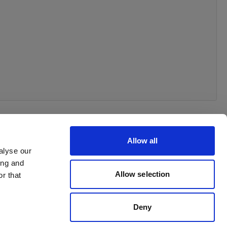
Allow all
alyse our
ing and
Allow selection
r that
Deny