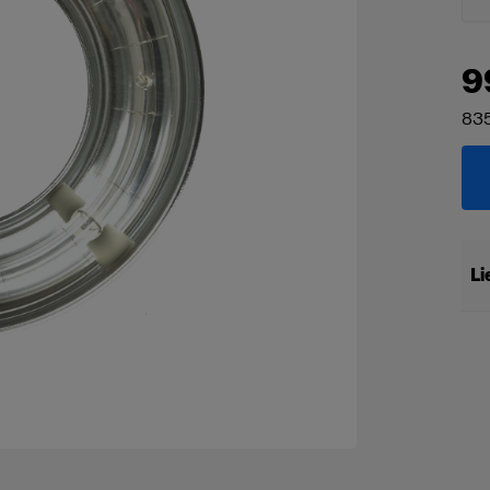
9
835
Li