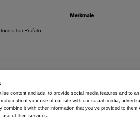
Merkmale
torisierten Profoto
s
ise content and ads, to provide social media features and to an
rmation about your use of our site with our social media, advertis
Investoren
Share the Light
Withdrawal your order
 combine it with other information that you’ve provided to them o
 use of their services.