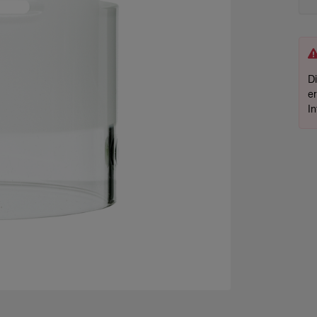
D
e
I