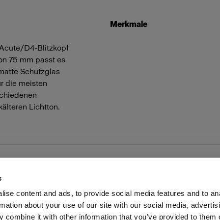
Merkmale
 Acute/D4-Blitzkopf
von 75 mm passt es
 matte Schutzglas
ür die meisten
schiedenen
älteren Lichtton.
s
ise content and ads, to provide social media features and to an
rmation about your use of our site with our social media, advertis
Investoren
Share the Light
Withdrawal your order
 combine it with other information that you’ve provided to them o