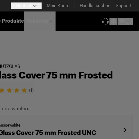
Deutsch
Mein Konto
Händler suchen
Support
e Produkte
Academy
(wird in neuem T
HUTZGLAS
lass Cover 75 mm Frosted
(
1
)
iante wählen:
Ausgewählte
Glass Cover 75 mm Frosted UNC