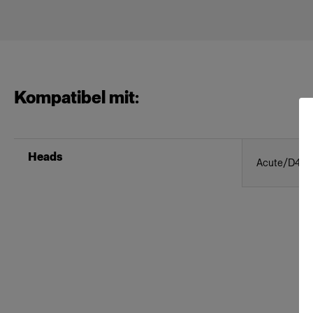
Kompatibel mit:
Heads
Acute/D4 H