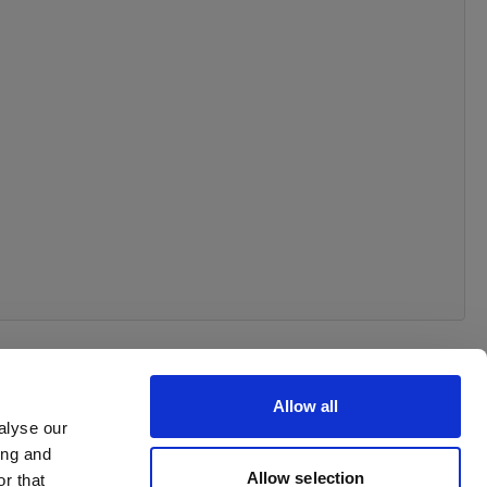
Allow all
alyse our
ing and
Allow selection
r that