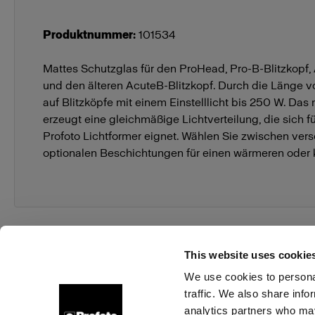
Produktnummer
:
101534
Mattes Schutzglas für den ProHead, Pro-B-Blitzkopf,
und den älteren AcuteB-Blitzkopf. Durch die Länge 
auf Blitzköpfe mit einem Einstelllicht bis 250 W. Das
erzeugt eine gleichmäßige Lichtverteilung, die sich f
Profoto Lichtformer eignet. Wählen Sie zwischen ver
optionalen Beschichtungen für einen wärmeren oder k
This website uses cookie
We use cookies to personal
traffic. We also share info
Über uns
Kontakt
Support
Karriere
Presse
analytics partners who may