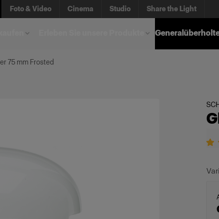
Foto & Video
Cinema
Studio
Share the Light
kaufen
Erleben Sie unsere Produkte
Generalüberholt
er 75 mm Frosted
SC
G
Var