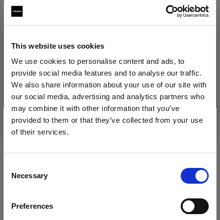
289,00 €
Inklusive MwSt.
242,86 €
Exklusive MwSt.
Auf Lager
This website uses cookies
In den Warenkorb legen
We use cookies to personalise content and ads, to
provide social media features and to analyse our traffic.
We also share information about your use of our site with
our social media, advertising and analytics partners who
Lieferung & Rückgabe
may combine it with other information that you’ve
provided to them or that they’ve collected from your use
of their services.
Wir
vermuten,
dass
Sie
in
Cyprus
ansässig
sind.
Möchten Sie Ihren Standort aktualisieren?
Kompatibel mit:
Consent
Necessary
Selection
Land
Heads
Preferences
Cyprus