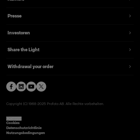
Bitte beachten! Nicht kompatibel mit B2, B10,
Presse
B10X, B10 Plus und B10X Plus.
Investoren
Merkmale
Share the Light
Withdrawal your order
Copyright (C) 1968-2025 Profoto AB. Alle Rechte vorbehalten.
Cyprus
Cookies
Datenschutzrichtlinie
Nutzungsbedingungen