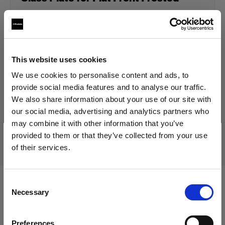
79,00 €
Inklusive MwSt.
This website uses cookies
66,39 €
Exklusive MwSt.
Auf Lager
We use cookies to personalise content and ads, to
In den Warenkorb legen
provide social media features and to analyse our traffic.
We also share information about your use of our site with
our social media, advertising and analytics partners who
may combine it with other information that you’ve
Lieferung & Rückgabe
provided to them or that they’ve collected from your use
of their services.
Wir
vermuten,
dass
Sie
in
Cyprus
ansässig
sind.
Möchten Sie Ihren Standort aktualisieren?
Consent
Kompatibel mit:
Necessary
Selection
Land
Preferences
Cyprus