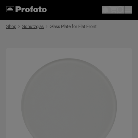
Shop
Schutzglas
Glass Plate for Flat Front