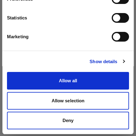
Battery-powered
Sprache
Statistics
Profoto B20 (250Ws, 40W)
Deutsch
Profoto Pro-B3
Marketing
Profoto B30 (500Ws,40W)
Website besuchen
Show details
Profoto B1
Profoto B1X
Allow all
Alle Produkte anzeigen
Mains-powered
Allow selection
Profoto D1
Deny
Profoto D2 Industrial