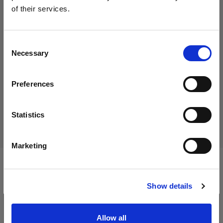
of their services.
Wir
vermuten,
dass
Sie
in
Cyprus
ansässig
sind.
15,01 €
Inklusive MwSt.
Möchten Sie Ihren Standort aktualisieren?
Consent
12,61 €
Exklusive MwSt.
Auf Lager
Necessary
Selection
Land
In den Warenkorb legen
Preferences
Cyprus
Sprache
Statistics
Lieferung & Rückgabe
Deutsch
Marketing
Website besuchen
Technische Daten:
Show details
Produktdetails
Allow all