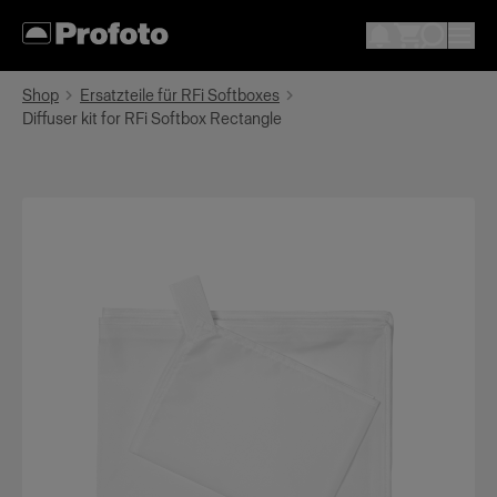
Shop
Ersatzteile für RFi Softboxes
Diffuser kit for RFi Softbox Rectangle