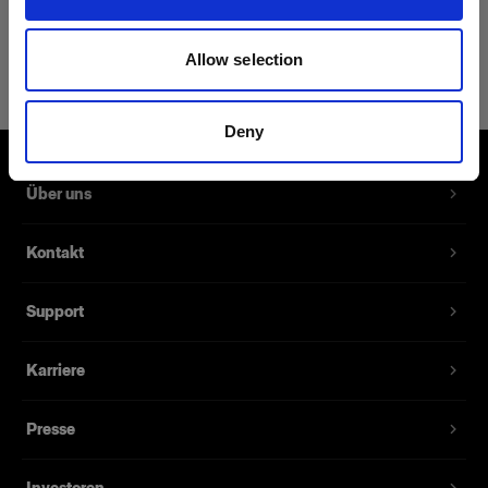
Allow selection
Diffuser kit for RFi Softbox 1.3x2'
Ersatz-Diffusor-Kit für RFi Softbox
Rectangular.
Deny
Produktnummer
:
464263
Über uns
Ersatz-Diffusor-Kit für RFi Softbox Rectangular.
Kontakt
Beinhaltet sowohl Front- als auch Innendiffusor.
Support
Merkmale
Karriere
Presse