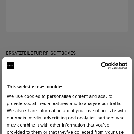
ERSATZTEILE FÜR RFI SOFTBOXES
Diffuser kit for RFi Softbox
Rectangular
(
0
)
This website uses cookies
We use cookies to personalise content and ads, to
Variante wählen:
provide social media features and to analyse our traffic.
We also share information about your use of our site with
Ausgewählte
our social media, advertising and analytics partners who
Diffuser kit for RFi Softbox 4x6'
may combine it with other information that you’ve
provided to them or that they’ve collected from your use