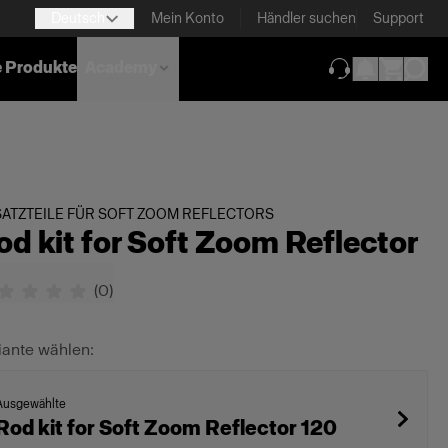
Deutsch
Mein Konto
Händler suchen
Support
e Produkte
Academy
(wird in neuem T
ATZTEILE FÜR SOFT ZOOM REFLECTORS
od kit for Soft Zoom Reflector
(
0
)
iante wählen:
Ausgewählte
Rod kit for Soft Zoom Reflector 120