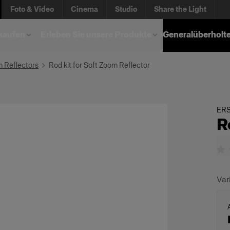
Foto & Video
Cinema
Studio
Share the Light
kaufen
Erleben Sie unsere Produkte
Generalüberholt
m Reflectors
Rod kit for Soft Zoom Reflector
ERS
R
Var