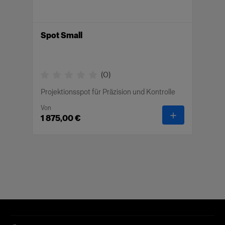
Spot Small
(
0
)
Projektionsspot für Präzision und Kontrolle
Von
-
Spot Small
1 875,00 €