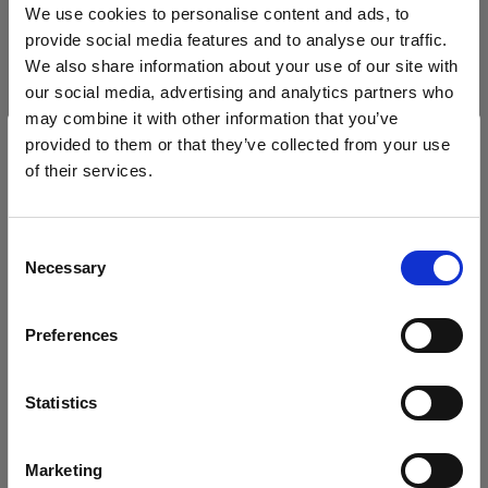
We use cookies to personalise content and ads, to
provide social media features and to analyse our traffic.
We also share information about your use of our site with
our social media, advertising and analytics partners who
may combine it with other information that you’ve
provided to them or that they’ve collected from your use
of their services.
Wir
vermuten,
dass
Sie
in
Cyprus
ansässig
sind.
Möchten Sie Ihren Standort aktualisieren?
Consent
Necessary
Selection
Land
Technische Daten:
Preferences
Cyprus
Sprache
Statistics
Produktdetails
Deutsch
Marketing