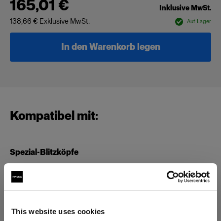
165,01 €
Inklusive MwSt.
138,66 €
Exklusive MwSt.
Auf Lager
In den Warenkorb legen
Kompatibel mit:
Spezial-Blitzköpfe
Spot Small
This website uses cookies