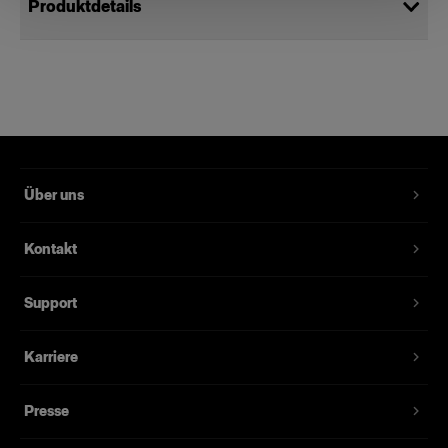
Produktdetails
BatPac 120V
Ein mobiles Netzteil
Produktnummer
:
901124
Über uns
Es gibt eine Alternative zu batteriebetriebenen
Blitzen bei On-Location-Shootings: Bringen Sie
Kontakt
Ihren netzbetriebenen Blitz mit und schließen Sie
ihn an unser mobiles Netzteil, das BatPac, an. Mit
dem BatPac können Sie natürlich auch andere
Support
Geräte betreiben, z. B. Ladegeräte, Laptops,
Telefone, Tablets, Windmaschinen und
Karriere
Kühlboxen.
Presse
Merkmale