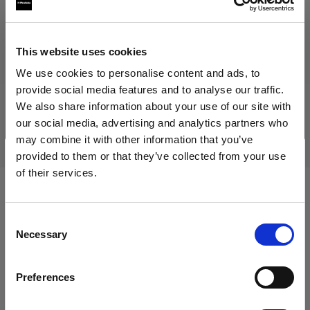
This website uses cookies
Produkt eingestellt
We use cookies to personalise content and ads, to
Dieses Produkt wurde eingestellt und kann nicht mehr
provide social media features and to analyse our traffic.
käuflich erworben werden. Bitte kontaktieren Sie uns, wenn
We also share information about your use of our site with
Sie weitere Informationen benötigen.
our social media, advertising and analytics partners who
may combine it with other information that you’ve
provided to them or that they’ve collected from your use
of their services.
Wir
vermuten,
dass
Sie
in
Cyprus
ansässig
sind.
Kompatibel mit:
Möchten Sie Ihren Standort aktualisieren?
Consent
Necessary
Selection
Land
Mains-powered
Preferences
Cyprus
Profoto D1