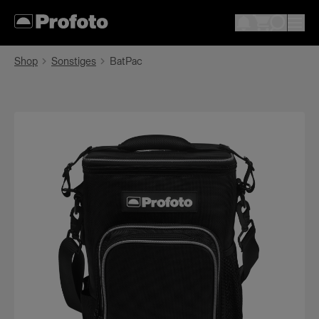
Shop
Sonstiges
BatPac