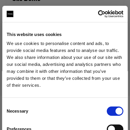
39,00 €
Inklusive MwSt.
This website uses cookies
32,77 €
Exklusive MwSt.
Auf Lager
We use cookies to personalise content and ads, to
In den Warenkorb legen
provide social media features and to analyse our traffic.
We also share information about your use of our site with
our social media, advertising and analytics partners who
may combine it with other information that you’ve
Lieferung & Rückgabe
provided to them or that they’ve collected from your use
of their services.
Wir
vermuten,
dass
Sie
in
Cyprus
ansässig
sind.
Möchten Sie Ihren Standort aktualisieren?
Consent
Kompatibel mit:
Necessary
Selection
Land
Preferences
Cyprus