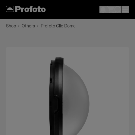
Shop
Others
Profoto Clic Dome