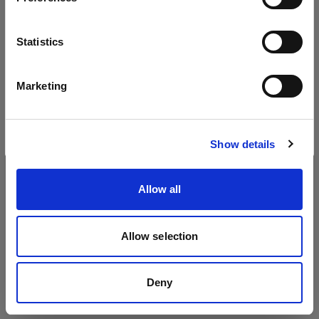
Battery-powered
Sprache
Statistics
Profoto A2
Deutsch
Blitzlösungen
Marketing
Profoto C1 Plus
Website besuchen
Show details
Profoto C1
On-Camera-Blitzsysteme
Allow all
Alle Produkte anzeigen
Profoto A1
Allow selection
Profoto A10
Deny
Profoto A1X