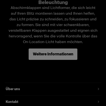
Beleuchtung
Sie seinen Leuchtwinkel präzise steuern.
Abschirmklappen sind Lichtformer, die sich leicht
auf Ihren Blitz montieren lassen und Ihnen helfen,
das Licht präzise zu schneiden, zu fokussieren und
Merkmale
zu formen. Sie sind mit vier schwenkbaren,
verstellbaren Klappen ausgestattet und eignen sich
Dient zum Steuern und Abschatten des Lichts.
hervorragend, wenn Sie die volle Kontrolle über das
Vier individuell einstellbare Abschirmklappen.
On-Location-Licht haben möchten.
Frei drehbar um 360°.
Weitere Informationen
Kompakt und hochwertig.
Wird mit dem MultiSpot verwendet.
Über uns
Kontakt