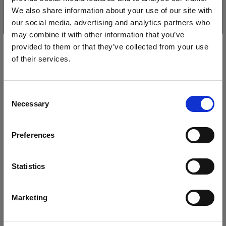
We also share information about your use of our site with
our social media, advertising and analytics partners who
may combine it with other information that you’ve
provided to them or that they’ve collected from your use
of their services.
Wir
vermuten,
dass
Sie
in
Cyprus
ansässig
sind.
Möchten Sie Ihren Standort aktualisieren?
Consent
Necessary
Selection
Land
Preferences
Cyprus
Sprache
Statistics
Technische Daten:
Deutsch
Marketing
Website besuchen
Produktdetails