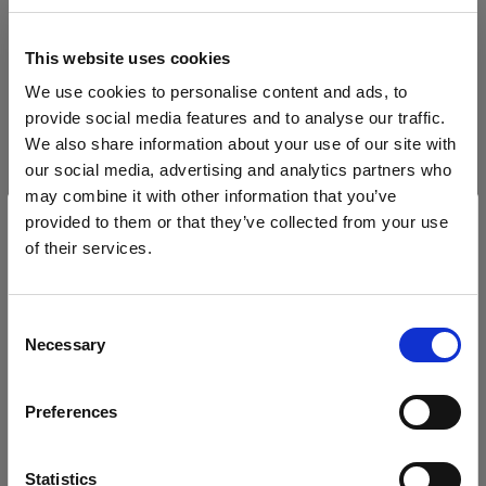
Battery-powered
This website uses cookies
Profoto A2
We use cookies to personalise content and ads, to
provide social media features and to analyse our traffic.
Profoto A2 Connect Kit
We also share information about your use of our site with
our social media, advertising and analytics partners who
Profoto B10
may combine it with other information that you’ve
provided to them or that they’ve collected from your use
Profoto B10 Plus
of their services.
Wir
vermuten,
dass
Sie
in
Cyprus
ansässig
sind.
Profoto B10X & B10X Plus
Möchten Sie Ihren Standort aktualisieren?
Alle Produkte anzeigen
Consent
Profoto B20 (250Ws, 40W)
Necessary
Selection
Land
Profoto Pro-B3
Preferences
Cyprus
Profoto B1
Sprache
Statistics