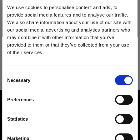
Technische Daten:
Acute/D4 Head
We use cookies to personalise content and ads, to
provide social media features and to analyse our traffic.
ProTwin Head
We also share information about your use of our site with
Produktdetails
our social media, advertising and analytics partners who
ProHead Plus
may combine it with other information that you’ve
provided to them or that they’ve collected from your use
Pro-B Head Plus
Technische Details
ProFresnel Spot
of their services.
Wir
vermuten,
dass
Sie
in
Cyprus
ansässig
sind.
Eine große Fresnel-Linse für
Mains-powered
Möchten Sie Ihren Standort aktualisieren?
wunderschönes Filmlicht
ProFresnel Spot
Consent
Profoto D1
Necessary
Selection
Produktnummer
:
100706
Land
Profoto D2
Measurements
Preferences
Cyprus
Der ProFresnel Spot ist eine große Fresnel-Linse,
Width
die sich direkt an beliebigen Profoto Blitzköpfen
Profoto Pro-D3
46 cm / 18.1 in
Sprache
anbringen lässt. Die Fresnel-Linse liefert ein
Statistics
Length
klassisches Filmlicht mit einer gerichteten,
Profoto D30
24 cm / 9.45 in
Deutsch
nahezu horizontalen Lichtverteilung, die sich
Height
Marketing
perfekt für die Mode- und Produktfotografie