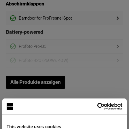
Abschirmklappen
Barndoor for ProFresnel Spot
Battery-powered
Profoto Pro-B3
Profoto B20 (250Ws, 40W)
Profoto B1
Alle Produkte anzeigen
Profoto B30 (500Ws,40W)
Profoto B1X
Heads
This website uses cookies