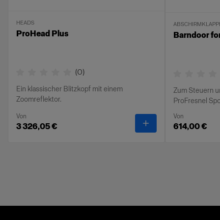
HEADS
ABSCHIRMKLAPP
ProHead Plus
Barndoor fo
(
0
)
Ein klassischer Blitzkopf mit einem
Zum Steuern u
Zoomreflektor.
ProFresnel Sp
Von
Von
-
ProHead Plus
3 326,05 €
614,00 €