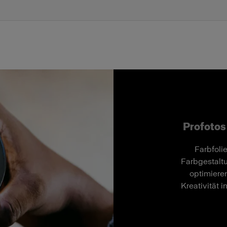
Profotos
Farbfoli
Farbgestaltu
optimiere
Kreativität i