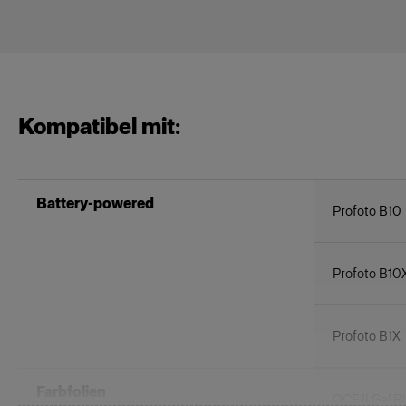
Kompatibel mit:
Battery-powered
Profoto B10
Profoto B10
Profoto B1X
Farbfolien
OCF II Gel R