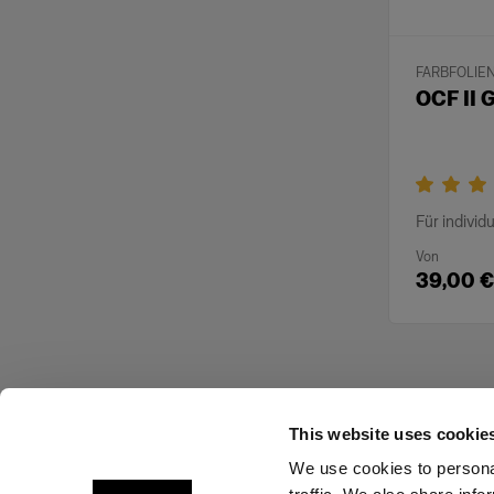
FARBFOLIE
OCF II G
Für individ
Von
39,00 €
This website uses cookie
We use cookies to personal