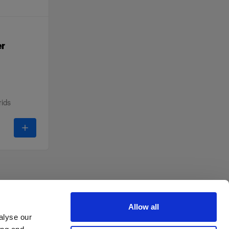
er
rids
-
OCF II Grid & Gel Holder
Allow all
alyse our