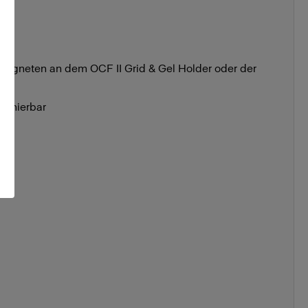
Magneten an dem OCF II Grid & Gel Holder oder der
mbinierbar