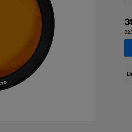
3
32,
Li