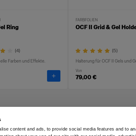
N
FARBFOLIEN
el Ring
OCF II Grid & Gel Hold
(
4
)
(
5
)
uelle Farben und Effekte.
Halterung für OCF II Gels und G
Von
-
OCF II Gel Ring
79,00 €
s
ise content and ads, to provide social media features and to an