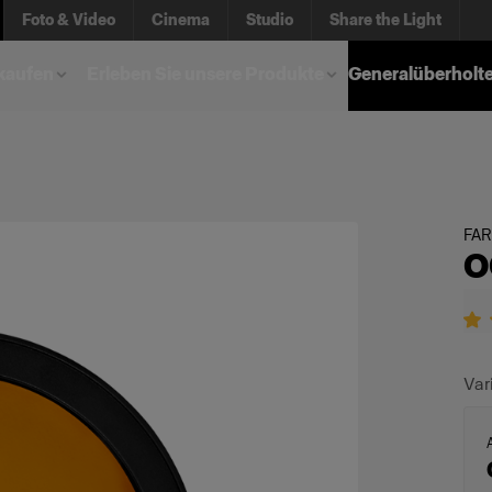
Foto & Video
Cinema
Studio
Share the Light
kaufen
Erleben Sie unsere Produkte
Generalüberholt
FA
O
Var