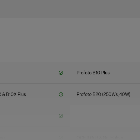
Profoto B10 Plus
X & B10X Plus
Profoto B20 (250Ws, 40W)
ing
OCF II Grid & Gel Holder