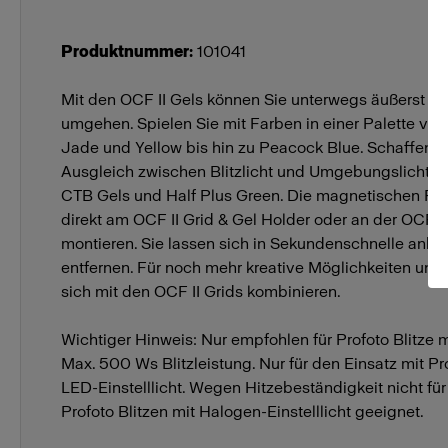
Produktnummer
:
101041
Mit den OCF II Gels können Sie unterwegs äußerst kr
umgehen. Spielen Sie mit Farben in einer Palette vo
Jade und Yellow bis hin zu Peacock Blue. Schaffen Si
Ausgleich zwischen Blitzlicht und Umgebungslicht mi
CTB Gels und Half Plus Green. Die magnetischen Farb
direkt am OCF II Grid & Gel Holder oder an der OCF I
montieren. Sie lassen sich in Sekundenschnelle anbr
entfernen. Für noch mehr kreative Möglichkeiten unte
sich mit den OCF II Grids kombinieren.
Wichtiger Hinweis: Nur empfohlen für Profoto Blitze mi
Max. 500 Ws Blitzleistung. Nur für den Einsatz mit Pro
LED-Einstelllicht. Wegen Hitzebeständigkeit nicht für
Profoto Blitzen mit Halogen-Einstelllicht geeignet.