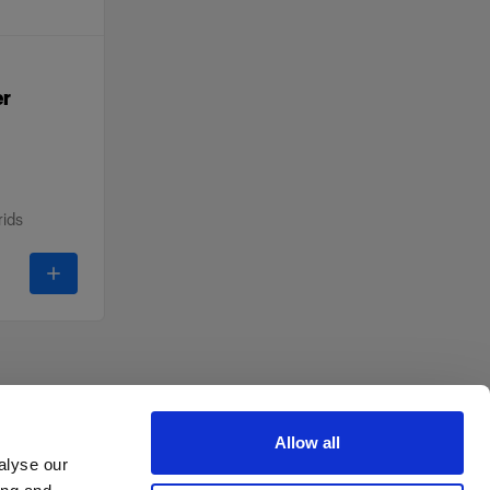
er
rids
-
OCF II Grid & Gel Holder
Allow all
alyse our