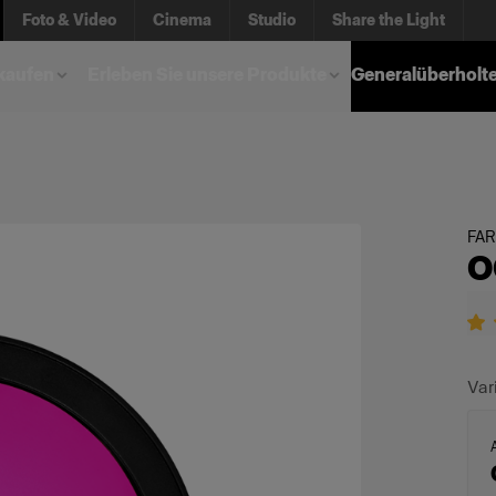
Foto & Video
Cinema
Studio
Share the Light
kaufen
Erleben Sie unsere Produkte
Generalüberholt
FA
O
Var