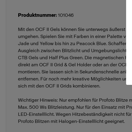
Produktnummer
:
101046
Mit den OCF II Gels können Sie unterwegs äußerst kr
umgehen. Spielen Sie mit Farben in einer Palette vo
Jade und Yellow bis hin zu Peacock Blue. Schaffen Si
Ausgleich zwischen Blitzlicht und Umgebungslicht mi
CTB Gels und Half Plus Green. Die magnetischen Farb
direkt am OCF II Grid & Gel Holder oder an der OCF I
montieren. Sie lassen sich in Sekundenschnelle anbr
entfernen. Für noch mehr kreative Möglichkeiten unte
sich mit den OCF II Grids kombinieren.
Wichtiger Hinweis: Nur empfohlen für Profoto Blitze mi
Max. 500 Ws Blitzleistung. Nur für den Einsatz mit Pro
LED-Einstelllicht. Wegen Hitzebeständigkeit nicht für
Profoto Blitzen mit Halogen-Einstelllicht geeignet.