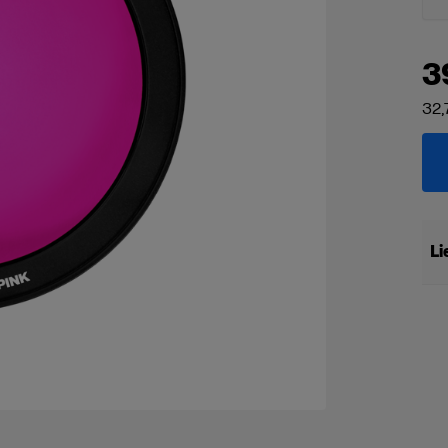
3
32,
Li