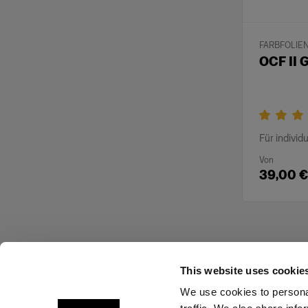
FARBFOLIE
OCF II G
Für individ
Von
39,00 €
This website uses cookie
We use cookies to personal