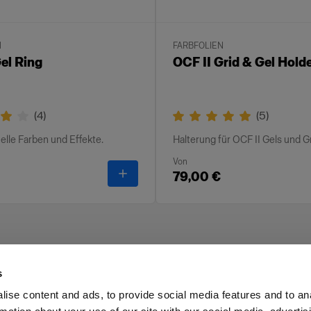
N
FARBFOLIEN
el Ring
OCF II Grid & Gel Hold
(
4
)
(
5
)
uelle Farben und Effekte.
Halterung für OCF II Gels und G
Von
-
OCF II Gel Ring
79,00 €
s
ise content and ads, to provide social media features and to an