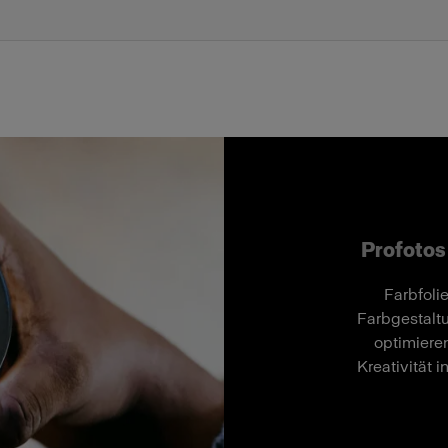
Profotos
Farbfoli
Farbgestaltu
optimiere
Kreativität i