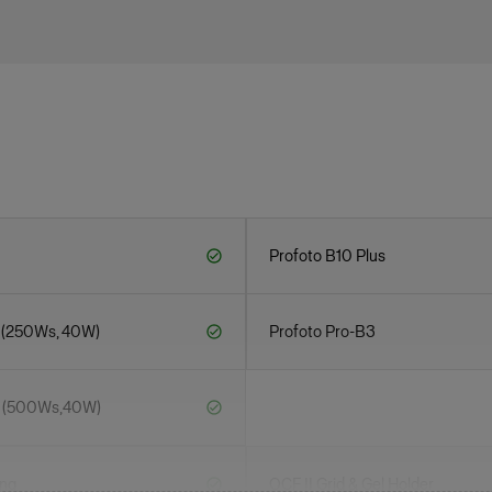
Profoto B10 Plus
 (250Ws, 40W)
Profoto Pro-B3
0 (500Ws,40W)
ing
OCF II Grid & Gel Holder