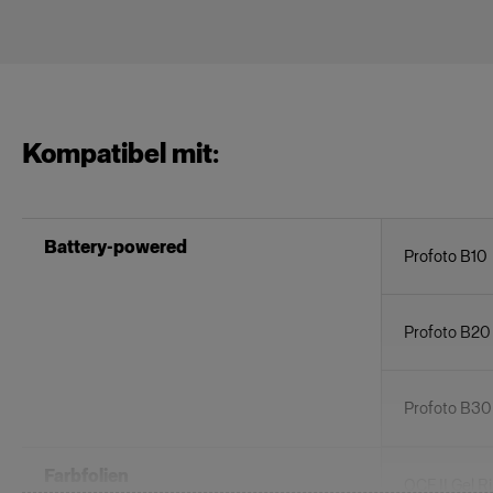
Kompatibel mit:
Battery-powered
Profoto B10
Profoto B20
Profoto B3
Farbfolien
OCF II Gel R