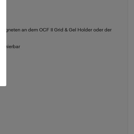
Magneten an dem OCF II Grid & Gel Holder oder der
mbinierbar