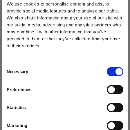
Metallreflektoren
We use cookies to personalise content and ads, to
provide social media features and to analyse our traffic.
We also share information about your use of our site with
Clic Magnum
our social media, advertising and analytics partners who
may combine it with other information that you’ve
provided to them or that they’ve collected from your use
of their services.
Wir
vermuten,
dass
Sie
in
Cyprus
ansässig
sind.
Möchten Sie Ihren Standort aktualisieren?
Consent
Necessary
Selection
Land
Preferences
Cyprus
Sprache
Statistics
Deutsch
Marketing